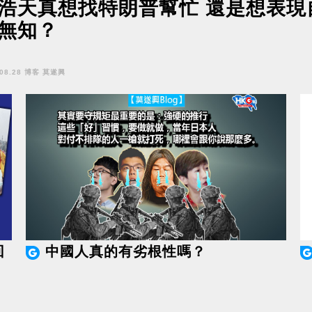
浩天真想找特朗普幫忙 還是想表現
無知？
.08.28 博客 莫遂興
回
中國人真的有劣根性嗎？