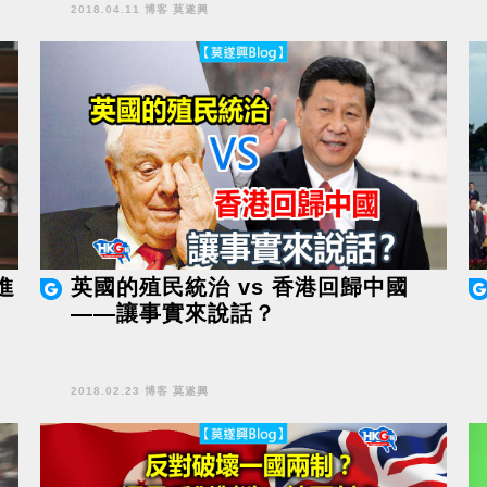
2018.04.11 博客 莫遂興
進
英國的殖民統治 vs 香港回歸中國
——讓事實來說話？
2018.02.23 博客 莫遂興