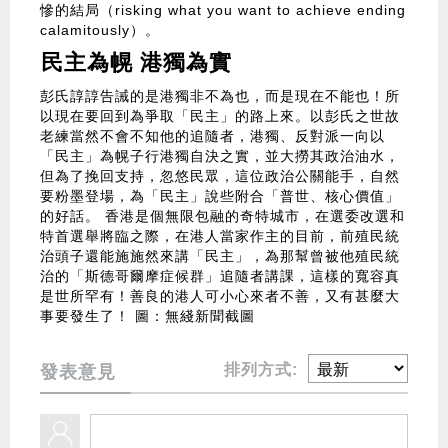
慘的結局（risking what you want to achieve ending
calamitously）。
民主為幌 港獨為實
彭氏諄諄告誡的是港獨非不為也，而是現在不能也！所
以現在要回到為爭取「民主」的路上來。以彭氏之世故
老練當然不會不知他的追隨者，港獨、反對派一向以
「民主」為幌子行港獨自決之實，並大撈其政治油水，
但為了挽回支持，忽悠民眾，這位政治公關能手，自然
要粉墨登場，為「民主」說些附合「普世、核心價值」
的好話。 香港是個無限包融的奇特城市，在選委改選和
特首選舉將臨之際，在港人當家作主的目前，前殖民統
治頭子還能施施然來講「民主」，為那幫曾被他殖民統
治的「斯德哥爾摩症候群」追隨者講課，這樣的寬容真
是世所罕有！善良的港人可小心來者不善，又有甚麼大
事要發生了！ 圖：無綫新聞截圖
排列方式:
發表意見