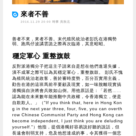
來者不善
2016.11.29 20:00 時事
吳秋北
善者不來，來者不善。末代殖民統治者彭氏在港獨勢
弱、跑馬仔波譎雲詭之際再次臨港，其意昭昭。
穩定軍心 重整旗鼓
反對派港獨分子把這主子請來自是想在他們進退失據，
潰不成軍之際可以為其穩定軍心，重整旗鼓。 彭氏不愧
為殖民統治老政客，善於審時度勢，百分百實用主義，
勸告在港的這班馬前卒要顧及現實，如一味脫離現實搞
港獨搞自決將會兵敗如山倒。用他原話是：「若然……
認為能在未來數年能推翻中共政權，令香港獨立，便是
自欺欺人。」（"If you think that, here in Hong Kon
g in the next year three, four, five, you can overth
row Chinese Communist Party and Hong Kong can
become independent, I just think you are deluding
yourself."）他指，提倡港獨好容易說好聽的說話，但
長遠會削弱支持，危及他想達成的事，令其獲得一個悲