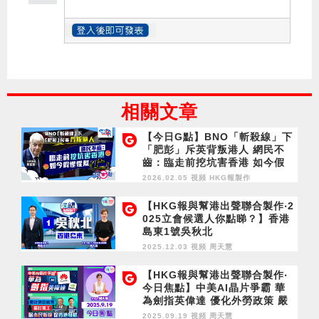
相關文章
【今日G點】BNO「斬殺線」下
「肥彭」斥英背叛港人 網民不
齒：臨走前挖坑害香港 如今假
惺惺幫「亡」
2026.02.05 視頻
HKG報製作
【HKG報與幫港出聲聯合製作‧2
025立會候選人你點睇？】香港
島東1號吳秋北
2025.12.03 視頻
周天慧
【HKG報與幫港出聲聯合製作‧
今日焦點】中美AI晶片爭霸 華
為劍指英偉達 優化外勞政策 嚴
打黑工 保市民飯碗 促香港發展
2025.09.19 視頻
周天慧