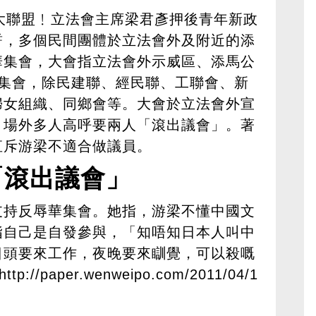
大聯盟﹗立法會主席梁君彥押後青年新政
誓，多個民間團體於立法會外及附近的添
華集會，大會指立法會外示威區、添馬公
人集會，除民建聯、經民聯、工聯會、新
婦女組織、同鄉會等。大會於立法會外宣
，場外多人高呼要兩人「滾出議會」。著
直斥游梁不適合做議員。
「滾出議會」
支持反辱華集會。她指，游梁不懂中國文
指自己是自發參與，「知唔知日本人叫中
日頭要來工作，夜晚要來瞓覺，可以殺嘅
http://paper.wenweipo.com/2011/04/1