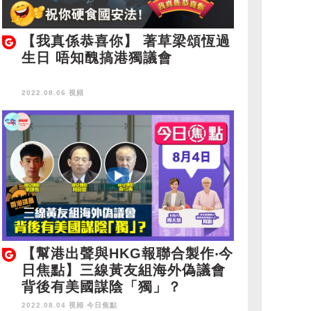
【我真係恭喜你】 著草梁頌恆過
生日 唔知醜搞港獨議會
2022.08.06 視頻
【幫港出聲與HKG報聯合製作‧今
日焦點】三線黃友組海外偽議會
背後有美國謀陰「獨」？
2022.08.04 視頻
今日焦點