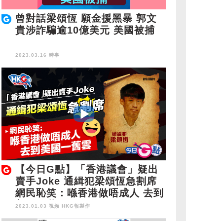
曾對話梁頌恆 願金援黑暴 郭文
貴涉詐騙逾10億美元 美國被捕
2023.03.16 時事
【今日G點】「香港議會」疑出
賣手Joke 通緝犯梁頌恆急割席
網民恥笑：喺香港做唔成人 去到
美國一舊雲
2023.01.03 視頻
HKG報製作