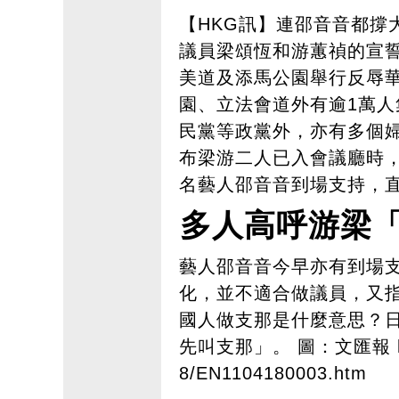
【HKG訊】連邵音音都撐
議員梁頌恆和游蕙禎的宣
美道及添馬公園舉行反辱
園、立法會道外有逾1萬
民黨等政黨外，亦有多個
布梁游二人已入會議廳時
名藝人邵音音到場支持，
多人高呼游梁
藝人邵音音今早亦有到場
化，並不適合做議員，又
國人做支那是什麼意思？
先叫支那」。
圖：文匯報
8/EN1104180003.htm