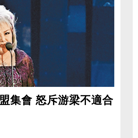
盟集會 怒斥游梁不適合