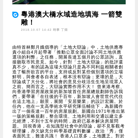
粵港澳大橋水域造地填海 一箭雙
雕！
2018.10.07 14:42 時事
丁煌
由特首林鄭月娥倡導的「土地大辯論」中，土地供應專
責小組自4月起帶著「推動公眾全面討論不同土地供應
選項的利弊」之任務，開展長達五個月的公眾諮詢，直
接聽取市民意見。如今，針對「土地大辯論」的批評還
真不少，有的認為這場大辯論只是為不同利益相關者創
造了暢所欲言的平台，支持或反對某些個別選項的立場
鮮明，與會者各自表述，根本没有辯論；更壞的是，大
辯論成了大分化，將社會的意見分歧活生生地呈現眾人
之前。簡而言之，大辯論實際作用不大！ 曾來港考察、
向香港學習房屋政策的新加坡首任房屋總規劃師告訴我
們，要帶著「在往後的千百年，新加坡人會世世代代住
在這土地上」願景，展開「安居樂業」的設計宏圖。於
任內，他在一支高學術水平研究隊伍輔佐下，為新國作
出了一個長達一百年的房屋規劃。新國自1971年推出第
一版的策略規劃，整合環境、土地利用和交通以建立多
元經濟，不到十五年的時間，政府已基本解決房屋問
題。 回視香港，在知識型社會中的辯論，卻不見客觀考
研理據，亦欠缺充分科學基礎資料數據，政治「秀」僅
表面民主，難達共識！ 香港人口眾多，土地匱乏。對於