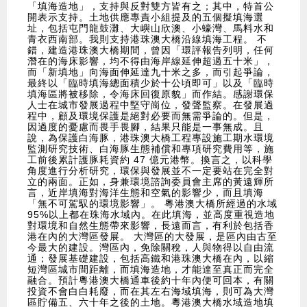
「填海造地」，支持與反對雙方皆有之；其中，特首公
開表示支持。土地供應專責小組提及的五個擬填海選
址，包括屯門龍鼓灘、大嶼山欣澳、小蠔灣、馬料水和
青衣西南部。我則支持港珠澳大橋沿線填海工程。 不
錯，建造港珠澳大橋期間，曾因「環評報告列明，任何
潛在的海床影響，均不得由海岸線延伸超過五十米」，
而「新填地」向海面伸延達九十米之多，而引起爭論，
最終以「臨時填海總面積少於十公頃即可」以及「臨時
填海區將被移除，令海床回復原貌」而作結。感謝環保
人士在城市發展過程中堅守崗位，發聲監察。在發展過
程中，顧及環境保護是絕對必要而無需爭論的。但是，
因過度的憂慮而畏手畏腳，結果只能是一事無成。且
說，為保護白海豚，港珠澳大橋工程專設施工期水環境
監測研究技術、白海豚生態補償和專項研究費用等，施
工前後累計護豚耗資約 47 億元港幣。換言之，以科學
角度進行分析研究，環保與發展並不一定要站在完全對
立的兩面。正如，身兼環境諮詢委員會主席的黃遠輝所
言，近岸填海對海洋生態和空氣的影響少，而且填海
「無不可駕馭的環境影響」。 粵港澳大橋所經過的水域
95%以上都在珠海水域內。在此填海，並高度重視造地
對環境和自然生態帶來影響，長遠而言，有利於包括香
港在內的大灣區發展。 大灣區的大發展，是區內由古至
今最大的建設。灣區內，免除關稅，人與物得以自由流
通；發展基礎建設，包括高鐵和港珠澳大橋在內，以縮
短灣區城市間距離，而填海造地，才能達至真正而完全
融合。預計粵港澳大橋通車後約十年內便可回本，有關
投資不會白白耗廢，而在其左右海域填海，則可為大灣
區貯備五、六十年之後的土地。粵港澳大橋水域造地填