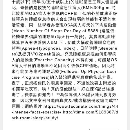
十歲以下) 或年長(五十歲以上)的睡眠窒息症病人也是如
此。奇怪的是較瘦的睡眠窒息症病人(BMI<30Kg.m-2)
比較肥的OSA病人有更低的CRF值！低的心肺健康正好
解釋為何睡眠窒息症病人會出現較弱的體能和不濟的生
活質素。同一組學者亦發現OSA病人每天的平均運動量
(Mean Number Of Steps Per Day of 5388 )遠遠低
於醫學界倡議的運動量(每天行一萬步)。其實運動訓練
就算在沒有改善病人BMI下，仍能大幅改善睡眠窒息的
頻率(Apnea-Hypopnoea Index)，日間嗜睡(Sleepine
ss)及提升V′O2peak值的。究竟睡眠窒息症如何影響病
人的運動量(Exercise Capacity) 不得而知，可能是OS
A病人平日的運動量不足因而引致低CRF值吧。因此將
來可能要考慮將運動治療(Follower-Up Physical Exer
cise Programmes)納入醫治睡眠窒息症的常規方案。
夜了，正想搭偉民的順風車回家，不過他說要去附近的
冬菇亭吃夜宵。唉！真的沒他辦法！好在陳X記已經搬
走了，費事話佢知先！ **為保障個人私隱及達到教育效
果，因此文中案例可能由真實及/或虛構病例改編而成***
原圖︰網絡圖片
https://www.factinate.com/things/44
-intense-facts-exercise/
http://time.com/5189387/d
ark-room-sleep-study/