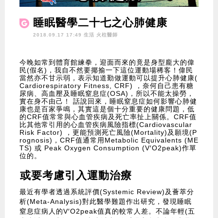
睡眠醫學二十七之心肺健康
2018.09.17 17:49 生活
火柱醫師
今晚如常到體育館練拳，迎面而來的竟是身型龐大的偉
民(假名)，我自不然要揶揄一下這位運動場稀客！偉民
當然亦不甘示弱，表示知道勤做運動可以提升心肺健康(
Cardiorespiratory Fitness, CRF) ，奈何自己患有糖
尿病、高血壓及睡眠窒息症(OSA)，所以不能太操勞，
實在身不由己！ 話說回來，睡眠窒息症如何影響心肺健
康也是百家爭鳴，其實這是個十分重要的健康問題，低
的CRF值常常與心血管疾病及死亡率扯上關係。CRF值
比其他常引用的心血管疾病風險指標(Cardiovascular
Risk Factor) ，更能預測死亡風險(Mortality)及願境(P
rognosis)，CRF值通常用Metabolic Equivalents (ME
TS) 或 Peak Oxygen Consumption (V′O2peak)作單
位的。
或要考慮引入運動治療
最近有學者透過系統評價(Systemic Review)及薈萃分
析(Meta-Analysis)對此醫學難題作出研究，發現睡眠
窒息症病人的V′O2peak值真的較常人差。不論年輕(五