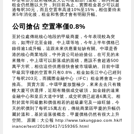
即使有部分政府機構及大公司後勤部門進駐，區內商廈
租金仍然難以大升，到目前為止，實際租金甚少可以超
過每呎30元，而且空置率高達10%至15%，相信要待未
來5年消化後，租金和售價才會有明顯升幅。
公司搶佔 空置率僅0.8%
至於位處傳統核心地段的甲級商廈，今年表現較為突
出，如灣仔北至金鐘、中上環等地，今年上半年價格已
錄得逾1成升幅，這跟未來供應量短缺有關。中環是香
港的核心商業地段，中外資公司紛紛搶佔，在可見的未
來幾年，中上環可以新落成的面積，應該不會超過500
萬平方呎，相信這些供應很快會被市場吸納。目前中環
甲級寫字樓的空置率只有0.8%，租金如長江中心已經到
了每呎203元，而國際金融中心（IFC）租金將會進一步
推高。 買賣方面，中環甲廈放盤極少，來來去去只有幾
幢大廈可供選擇，近期有幾個成交破頂，如金鐘的遠東
金融中心和皇后大道中9號，成交呎價已超過6萬元。相
對於當年同級數和價值相若的超級豪宅及一線旺舖，今
天的呎價到了每呎15萬左右，傳統商業區甲廈的升幅仍
屬於溫和，基於追落後概念，甲廈價格仍然有很大上升
空間。 原圖：大公報
http://www.takungpao.com.hk/f
inance/text/2018/0417/159365.html