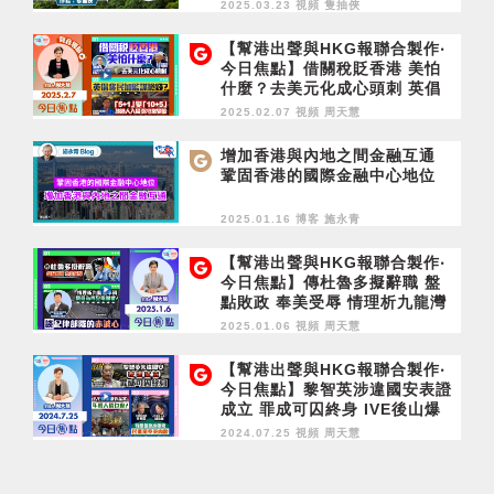
2025.03.23 視頻
隻抽俠
【幫港出聲與HKG報聯合製作‧
今日焦點】借關稅貶香港 美怕
什麼？去美元化成心頭刺 英倡
移民加監謀搶錢？「5+1」變
2025.02.07 視頻
周天慧
「10+5」 氹港人入局 保守黨變
臉
增加香港與內地之間金融互通
鞏固香港的國際金融中心地位
2025.01.16 博客
施永青
【幫港出聲與HKG報聯合製作‧
今日焦點】傳杜魯多擬辭職 盤
點敗政 奉美受辱 情理析九龍灣
車禍 關員為何犯險攔截？談紀
2025.01.06 視頻
周天慧
律部隊的赤誠心
【幫港出聲與HKG報聯合製作‧
今日焦點】黎智英涉違國安表證
成立 罪成可囚終身 IVE後山爆
炸品案 年輕人搞乜鬼？特朗普
2024.07.25 視頻
周天慧
掠水狼死 民進黨奉美肉酸