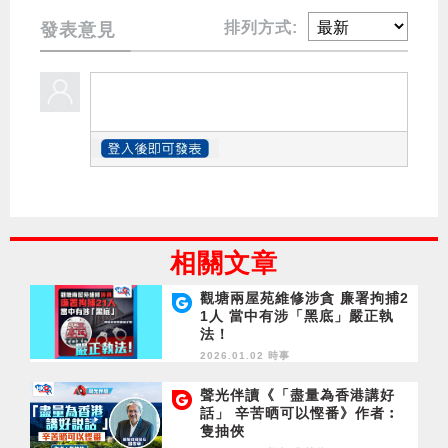
排列方式:
發表意見
相關文章
觀塘兩屋苑維修涉貪 廉署拘捕2
1人 當中有涉「黑底」嚴正執
法！
2026.01.02 時事
聲光伴讀《「盡量為香港講好
話」 辛苦晒可以慳番》作者︰
隻抽俠