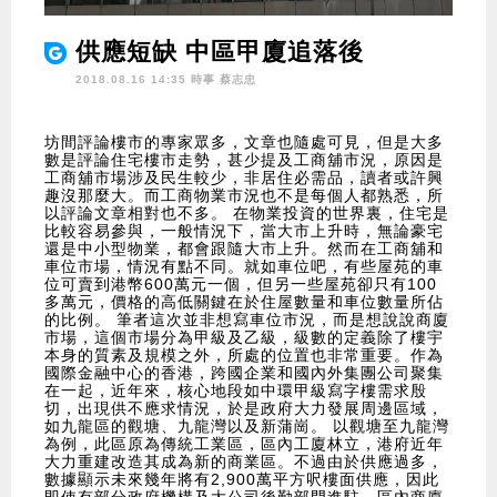
供應短缺 中區甲廈追落後
2018.08.16 14:35 時事
蔡志忠
坊間評論樓市的專家眾多，文章也隨處可見，但是大多
數是評論住宅樓市走勢，甚少提及工商舖市況，原因是
工商舖市場涉及民生較少，非居住必需品，讀者或許興
趣沒那麼大。而工商物業市況也不是每個人都熟悉，所
以評論文章相對也不多。 在物業投資的世界裏，住宅是
比較容易參與，一般情況下，當大市上升時，無論豪宅
還是中小型物業，都會跟隨大市上升。然而在工商舖和
車位市場，情況有點不同。就如車位吧，有些屋苑的車
位可賣到港幣600萬元一個，但另一些屋苑卻只有100
多萬元，價格的高低關鍵在於住屋數量和車位數量所佔
的比例。 筆者這次並非想寫車位市況，而是想說說商廈
市場，這個市場分為甲級及乙級，級數的定義除了樓宇
本身的質素及規模之外，所處的位置也非常重要。作為
國際金融中心的香港，跨國企業和國內外集團公司聚集
在一起，近年來，核心地段如中環甲級寫字樓需求殷
切，出現供不應求情況，於是政府大力發展周邊區域，
如九龍區的觀塘、九龍灣以及新蒲崗。 以觀塘至九龍灣
為例，此區原為傳統工業區，區內工廈林立，港府近年
大力重建改造其成為新的商業區。不過由於供應過多，
數據顯示未來幾年將有2,900萬平方呎樓面供應，因此