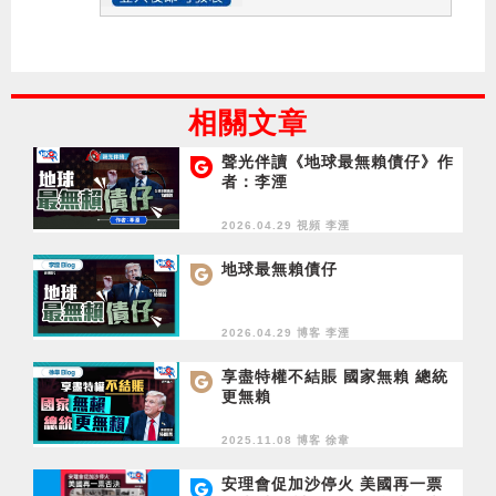
相關文章
聲光伴讀《地球最無賴債仔》作
者：李湮
2026.04.29 視頻
李湮
地球最無賴債仔
2026.04.29 博客
李湮
享盡特權不結賬 國家無賴 總統
更無賴
2025.11.08 博客
徐韋
安理會促加沙停火 美國再一票