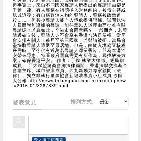
考慮聲請人的聲請理由、支持聲請檔佐證等全部資料。
但事實上，來自不同國家聲請人所提出的聲請理由卻是
千篇一律。有人聲稱在祖國捲入財務糾紛，被債主甚或
親戚追殺；有自稱政治人物的聲請人，聲稱被政敵追
殺……，但甚少聲請人能向入境處提供證據。試問執法
人員面對無證據的聲請，能任意以人道理由而批准有關
聲請嗎？若真如此，全港市會同意嗎？ 一般而言，若聲
請獲確立後，聲請人亦不會享有香港合法居留權，當局
會安排有關人士移居至第三國家；若聲請被拒，當局會
盡快將聲請人遣返至原居地。但是，由於入境處審核程
序需時，至今仍有近萬名聲請人滯留香港，並為本港治
安帶來隱患。特區政府還真需要有所作為，尋找解決方
案，確保香港平安。 作者：丁煌 執業大律師、經民聯
成員、 亞太聯盟總商會總法律顧問、香港法學交流基金
會副主席、城市智庫成員、西九新動力專家顧問（法
律）、獨立非執行董事協會新經濟專責小組成員 原圖：
大公報
http://news.takungpao.com.hk/hkol/topnew
s/2016-01/3267839.html
排列方式:
發表意見