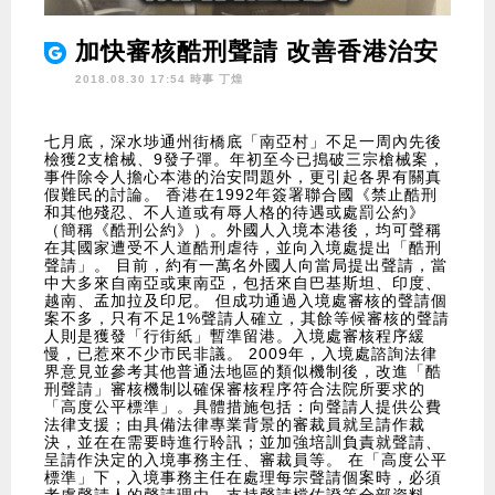
加快審核酷刑聲請 改善香港治安
2018.08.30 17:54 時事
丁煌
七月底，深水埗通州街橋底「南亞村」不足一周內先後
檢獲2支槍械、9發子彈。年初至今已搗破三宗槍械案，
事件除令人擔心本港的治安問題外，更引起各界有關真
假難民的討論。 香港在1992年簽署聯合國《禁止酷刑
和其他殘忍、不人道或有辱人格的待遇或處罰公約》
（簡稱《酷刑公約》）。外國人入境本港後，均可聲稱
在其國家遭受不人道酷刑虐待，並向入境處提出「酷刑
聲請」。 目前，約有一萬名外國人向當局提出聲請，當
中大多來自南亞或東南亞，包括來自巴基斯坦、印度、
越南、孟加拉及印尼。 但成功通過入境處審核的聲請個
案不多，只有不足1%聲請人確立，其餘等候審核的聲請
人則是獲發「行街紙」暫準留港。入境處審核程序緩
慢，已惹來不少市民非議。 2009年，入境處諮詢法律
界意見並參考其他普通法地區的類似機制後，改進「酷
刑聲請」審核機制以確保審核程序符合法院所要求的
「高度公平標準」。具體措施包括：向聲請人提供公費
法律支援；由具備法律專業背景的審裁員就呈請作裁
決，並在在需要時進行聆訊；並加強培訓負責就聲請、
呈請作決定的入境事務主任、審裁員等。 在「高度公平
標準」下，入境事務主任在處理每宗聲請個案時，必須