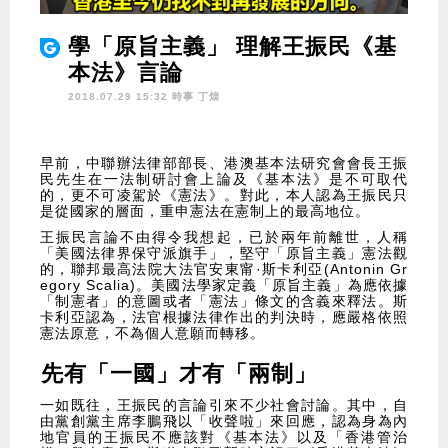
學「原旨主義」 理解王振民《基
本法》言論
2018.07.29 15:32 時事
丁煌
早前，中聯辦法律部部長、港澳基本法研究會會長王振
民先生在一法制研討會上論及《基本法》是不可取代
的，更不可凌駕於《憲法》。對此，本人認為王振民只
是從國家的層面，重申憲法在憲制上的最高地位。
王振民言論不由得令我想起，已於兩年前離世，人稱
「美國法律界保守派旗手」，堅守「原旨主義」憲法觀
的，聯邦最高法院大法官安東甯·斯卡利亞(Antonin Gr
egory Scalia)。美國法學家定義「原旨主義」為應依據
「制憲者」的意圖或者「憲法」條文的含義來釋法。斯
卡利亞認為，法官根據法律作出的判決時，應嚴格依照
憲法原意，不為個人意願而轉移。
先有「一國」才有「兩制」
一如既往，王振民的言論引來不少社會討論。其中，自
由黨創黨主席李鵬飛以「收聲啦」來回應，認為身為內
地官員的王振民不應該對《基本法》以及「香港管治