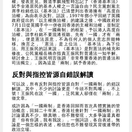
權」發表意見。難道李鵬飛暫時忘記了《香港基本法》
賦予全港居民的基本人權之一言論自由？民主黨創黨主
席李柱銘也以《基本法》已清楚列出香港擁有「高度自
治權」為由表示反對。話說，1997年鄧小平回絕了英國
政府提出的「以主權換治權」的建議之後，中國政府於
7月1日從英國手中一併收回香港的主權和治權，並制定
《基本法》，在「一國兩制」的框架，予以港人高度自
治權。請李柱銘不要混淆視聽。先有「一國」才有「兩
制」，便是憲法原意，不為任何人的個人意志所能轉
移。換言之，「憲法」是上位法，「基本法」為下位
法。用王振民的話來說，《基本法》是對憲法的補充和
修改。公民黨楊岳橋亦指責王振民對普通法一知半解。
研討會上，王振民明言強調「非常尊重香港的普通法和
司法獨立」，因為這是「兩制」賦予香港的。
反對與指控皆源自錯誤解讀
可以說，所有反對與指控皆源自對「一國兩制」的錯誤
解讀。其中，不少的討論更是「牛頭不對馬嘴」，不上
號！王振民在說「一國」，泛民黨人卻僅在「兩制」上
做文章。
或許因為「一國兩制」是香港回歸而首次具體實施的管
治概念，回歸二十年來，香港社會針對「一國兩制」的
討論還真不少。睇真啲，你不難發現，大多爭論還真都
是「你有你講，我有我說」，一個詞語，各自表述。無
論是一個怎樣的表述，相信您也不難發現其背後連帶的
政治立場。