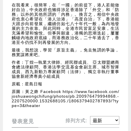
在我看來，很簡單，在「一國」的前提下，港人若能做
好自治，中央政府也懶得涉足香港除了「外交」和「防
務」以外的其他所謂的「內務」。換言之，相信中央政
府也衷心希望在「港人治港」「高度自治」下，香港能
大踏步向前發展，繼續仿如七八十年代一般，為內地發
展的主力依靠。與此同時，全港市民皆富足安康，生活
充滿希望和愉悅。但事與願違，港獨的思潮迭起，屢屢
觸碰內地政府底線，而港務政治化，二十年過去了，香
港至今仍找不到再發展的方向。
最後，我想說，學習「原旨主義」，免去無謂的爭論，
務實謀將來吧。
作者：丁煌—執業大律師、經民聯成員、 亞太聯盟總商
會總法律顧問、香港法學交流基金會副主席、城市智庫
成員、西九新動力專家顧問（法律）、獨立非執行董事
協會新經濟專責小組成員
原載：星島日報
原圖：黃之鋒 Facebook
https://www.facebook.com/
joshuawongchifung/photos/pb.200976479994868.-
2207520000.1532688105./1806379402787893/?ty
pe=3&theater
排列方式:
發表意見