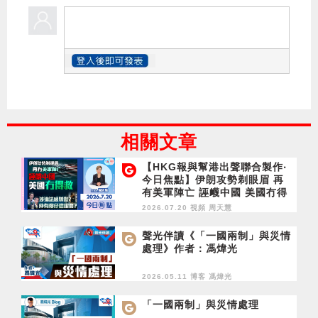
相關文章
【HKG報與幫港出聲聯合製作‧
今日焦點】伊朗攻勢剃眼眉 再
有美軍陣亡 誣衊中國 美國冇得
救 涉違法感驕傲？仲有傻仔信
2026.07.20 視頻
周天慧
呢套？
聲光伴讀《「一國兩制」與災情
處理》作者：馮煒光
2026.05.11 博客
馮煒光
「一國兩制」與災情處理