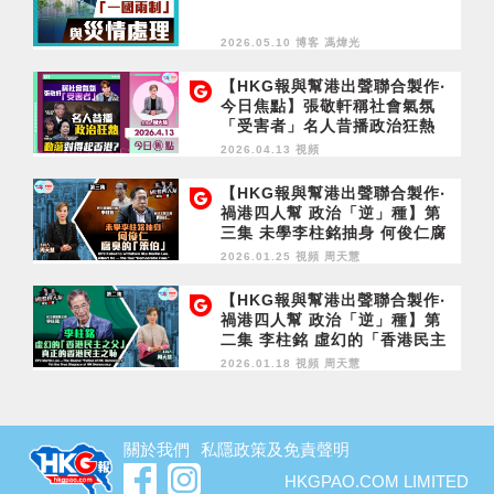
2026.05.10 博客
馮煒光
【HKG報與幫港出聲聯合製作‧
今日焦點】張敬軒稱社會氣氛
「受害者」名人昔播政治狂熱
動蕩對得起香港？
2026.04.13 視頻
【HKG報與幫港出聲聯合製作‧
禍港四人幫 政治「逆」種】第
三集 未學李柱銘抽身 何俊仁腐
臭的「笨伯」
2026.01.25 視頻
周天慧
【HKG報與幫港出聲聯合製作‧
禍港四人幫 政治「逆」種】第
二集 李柱銘 虛幻的「香港民主
之父」 真正的香港民主之恥
2026.01.18 視頻
周天慧
關於我們
私隱政策及免責聲明
HKGPAO.COM LIMITED