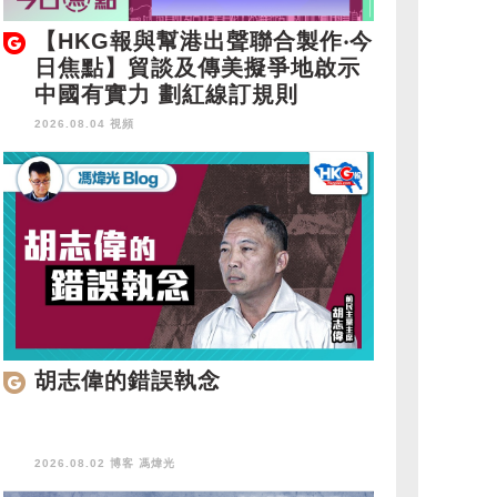
【HKG報與幫港出聲聯合製作‧今
日焦點】貿談及傳美擬爭地啟示
中國有實力 劃紅線訂規則
2026.08.04 視頻
胡志偉的錯誤執念
2026.08.02 博客
馮煒光