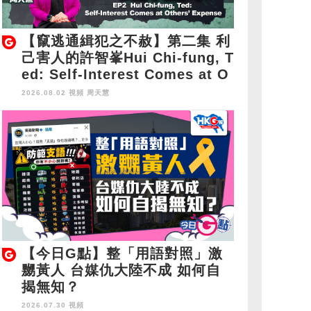
【竄逃通緝犯之不赦】第二集 利
己害人的許智峯Hui Chi-fung, T
ed: Self-Interest Comes at O
thers' Expense
2026.08.02 視頻
周天慧
【今日G點】整「用語對照」激
嬲黃人 台媒仇大陸不成 如何自
揭無知？
2026.07.30 視頻