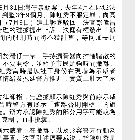
年8月31日灣仔暴動案，去年4月在區域法
，判監3年9個月。陳虹秀不服定罪，向高
日（7月9日）遭上訴庭駁回。法官彭偉昌
合理的理據提出上訴，法庭有權發出「減
間的服刑時間將不獲計算，等同加長刑
日於灣仔一帶，手持擴音器向推進驅散的
、不要開槍，並給予市民足夠時間撤離。
虹秀當時是以社工身份在現場為示威者
者情緒及拖延警方推進，實質上壯大了示
方律師指，無證據顯示陳虹秀與前線示威
當時警方有展示「速離否則開槍」的旗
造。辯方承認陳虹秀的部分用字可能較為
方克制，而非挑釁。
稱示威者正在撤離，以及形容警方行動為
是事實。法官引述原審裁決，指陳虹秀是