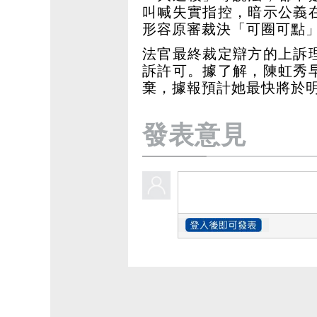
叫喊失實指控，暗示公義
形容原審裁決「可圈可點
法官最終裁定辯方的上訴
訴許可。據了解，陳虹秀
棄，據報預計她最快將於明
發表意見