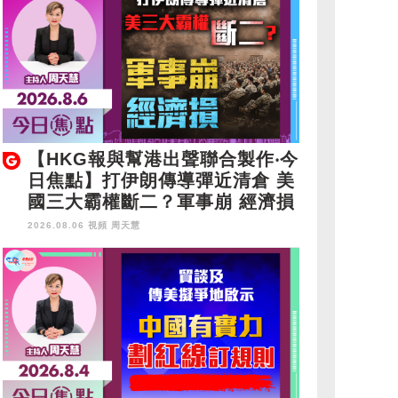
【HKG報與幫港出聲聯合製作‧今
日焦點】打伊朗傳導彈近清倉 美
國三大霸權斷二？軍事崩 經濟損
2026.08.06 視頻
周天慧