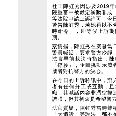
社工陳虹秀因涉及2019
院重審中被裁定暴動罪成
等法院申請上訴許可，今
警告陳虹秀，若她再以不
時命令」，即等候上訴期
期。
案情指，陳虹秀在案發當
警員喊話，要求警方冷靜
法官早前裁決時指出，陳
「撐腰」，企圖挑動示威
威者對抗警方的決心。
在今日的上訴聆訊中，辯
者有任何分工或互動，且
幟，其喊話內容非憑空捏
誇張，但其初衷是希望警
法官質疑，陳虹秀當時聲
「大追殺」等說法，都不