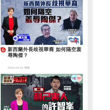
新西蘭外長歧視華裔 如何隔空羞
辱陶傑？
2026.08.02 視頻