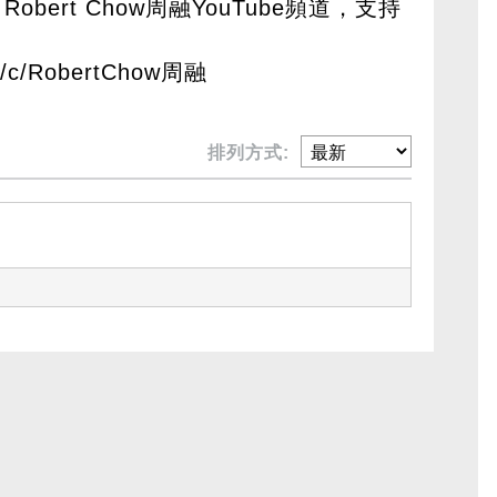
Robert Chow周融YouTube頻道，支持
om/c/RobertChow周融
排列方式: