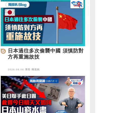
日本過往多次偷襲中國 須慎防對
方再重施故技
2026.08.06 博客
獨孤帆