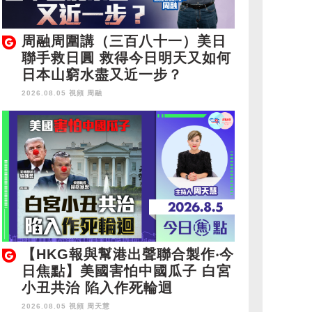
周融周圍講（三百八十一）美日
聯手救日圓 救得今日明天又如何
日本山窮水盡又近一步？
2026.08.05 視頻
周融
【HKG報與幫港出聲聯合製作‧今
日焦點】美國害怕中國瓜子 白宮
小丑共治 陷入作死輪迴
2026.08.05 視頻
周天慧