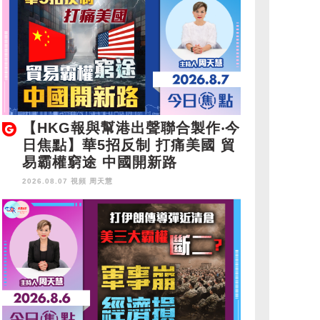
【HKG報與幫港出聲聯合製作‧今
日焦點】華5招反制 打痛美國 貿
易霸權窮途 中國開新路
2026.08.07 視頻
周天慧