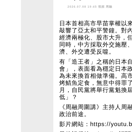
2026.07.08 19:45 視頻
周融
日本首相高市早苗掌權以
敲響了亞太和平警鐘。對
經濟兩極化、股市大升，
同時，中方採取外交施壓
濟、外交遭受反噬。
有「造王者」之稱的日本
會」，表面看為穩定日本
為未來換首相做準備。高
烤鯖魚定食，無意中得罪
月，自民黨將舉行黨魁換
低」？
《周融周圍講》主持人周
政治前途。
影片網站：
https://yout