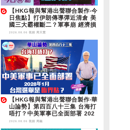
【HKG報與幫港出聲聯合製作‧今
日焦點】打伊朗傳導彈近清倉 美
國三大霸權斷二？軍事崩 經濟損
2026.08.06 視頻
周天慧
【HKG報與幫港出聲聯合製作‧華
山論勢】第四百八十三集 台海打
唔打？中美軍事已全面部署 202
8年1月台灣選舉是臨界點？
2026.08.06 視頻
周融