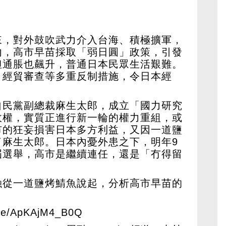
來，對外鼓吹武力介入台海、積極擴軍，
內，高市早苗採取「弱日圓」政策，引發
但通脹也飆升，普通日本民眾生活艱難。
、經貿審查等多重反制措施，令日本經
自民黨副總裁麻生太郎，成立「國力研究
政權，實質正進行新一輪的權力重組，或
市的狂妄損害日本多方利益，又因一道鹽
了麻生太郎。日本內憂外患之下，明年9
屆選舉，高市是繼續連任，還是「冇得留
融從一道鹽烤鯖魚說起，分析高市早苗的
u.be/ApKAjM4_B0Q