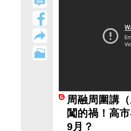
周融周圍講（
闖的禍！高市
9月？