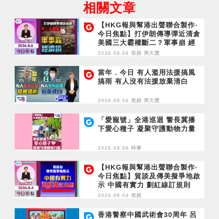
相關文章
【HKG報與幫港出聲聯合製作‧
今日焦點】打伊朗傳導彈近清倉
美國三大霸權斷二？軍事崩 經
濟損
2026.08.06 視頻
周天慧
當年．今日 有人濫用法援搞風
搞雨 有人沒有法援放棄清白
2026.08.06 視頻
周天慧
「愛寵號」全港巡迴 警長冀播
下愛心種子 凝聚守護動物力量
2026.08.06 時事
【HKG報與幫港出聲聯合製作‧
今日焦點】貿談及傳美擬爭地啟
示 中國有實力 劃紅線訂規則
2026.08.04 視頻
香港警察中國武術會30周年 呂