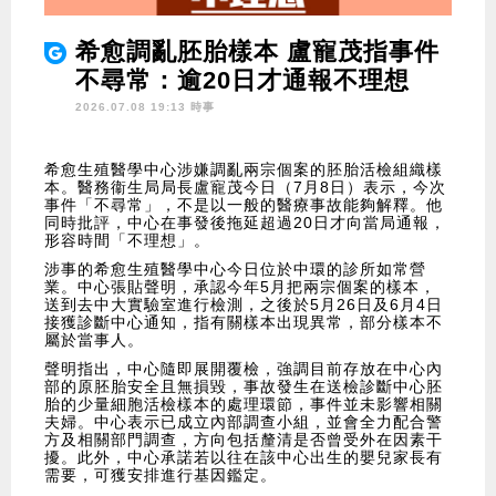
希愈調亂胚胎樣本 盧寵茂指事件
不尋常：逾20日才通報不理想
2026.07.08 19:13 時事
希愈生殖醫學中心涉嫌調亂兩宗個案的胚胎活檢組織樣
本。醫務衞生局局長盧寵茂今日（7月8日）表示，今次
事件「不尋常」，不是以一般的醫療事故能夠解釋。他
同時批評，中心在事發後拖延超過20日才向當局通報，
形容時間「不理想」。
涉事的希愈生殖醫學中心今日位於中環的診所如常營
業。中心張貼聲明，承認今年5月把兩宗個案的樣本，
送到去中大實驗室進行檢測，之後於5月26日及6月4日
接獲診斷中心通知，指有關樣本出現異常，部分樣本不
屬於當事人。
聲明指出，中心隨即展開覆檢，強調目前存放在中心內
部的原胚胎安全且無損毀，事故發生在送檢診斷中心胚
胎的少量細胞活檢樣本的處理環節，事件並未影響相關
夫婦。中心表示已成立內部調查小組，並會全力配合警
方及相關部門調查，方向包括釐清是否曾受外在因素干
擾。此外，中心承諾若以往在該中心出生的嬰兒家長有
需要，可獲安排進行基因鑑定。