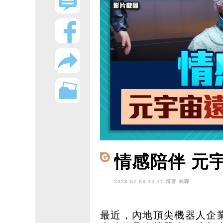
情感陪伴 元
2026.07.08 12:11 博客
林暉
最近，內地頂尖機器人企