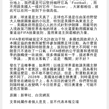
分地上，我們還是可以堅持稱呼它為「Football」，而
不用跟美國人一樣叫它作「Soccer」，大家都相信，彼
此可以在同一規則下分個高低。
原來，球迷還是太天真了，足球也不過是任由某些野蠻
大人物搓圓撳扁的小玩意。特別是美國作為東道主之
一，美國政府用盡惡心人的方式針對伊朗隊，用嚴苛的
入境政策刁難世界各地的球迷，今次還要動用國家級力
量逼迫FIFA捨棄規則，濫用東道主與霸權的力量。
FIFA章程明確規定不允許政治干預，多國也因政府介入
本國足協的會務而被暫停參加國際足球活動。為什麼當
事情來到美國與特朗普身上，規則似乎便大不同呢？特
朗普只不過吹了一口氣，FIFA標榜的公平競賽和透明競
爭的旗幟便一吹就倒。很多傳媒留有一手，描述事件是
「爭議」，實在太客氣了，這是「醜聞」好不好？
發生了這種事後，如果問：以後足球界還敢讓美國主辦
世界盃嗎？老實說，很多國家還是「敢」的，因為看到
美國這麼惡，你不敢不聽它的話。但是，對運動員來說
便不同了。2028年，美國洛杉磯主辦奧運，到時還是特
朗普坐在總統位子上，各大項目的健兒們，你們害怕規
則隨時被人改變嗎？今日世界盃，明日奧運會，可能不
是危言聳聽…
原圖：新華社、白宮網頁
文章純屬作者個人意見，並不代表本報立場