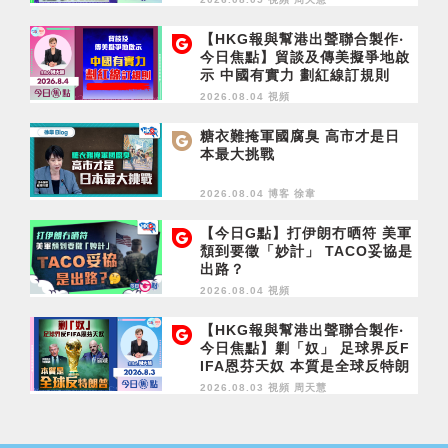
【HKG報與幫港出聲聯合製作‧
今日焦點】貿談及傳美擬爭地啟
示 中國有實力 劃紅線訂規則
2026.08.04 視頻
糖衣難掩軍國腐臭 高市才是日
本最大挑戰
2026.08.04 博客
徐韋
【今日G點】打伊朗冇晒符 美軍
頹到要徵「妙計」 TACO妥協是
出路？
2026.08.04 視頻
【HKG報與幫港出聲聯合製作‧
今日焦點】剿「奴」 足球界反F
IFA恩芬天奴 本質是全球反特朗
普
2026.08.03 視頻
周天慧