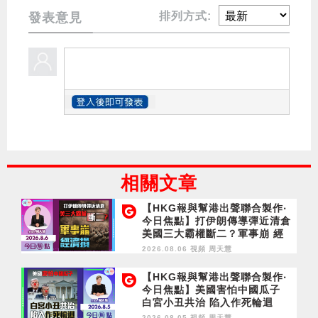
排列方式:
發表意見
相關文章
【HKG報與幫港出聲聯合製作‧
今日焦點】打伊朗傳導彈近清倉
美國三大霸權斷二？軍事崩 經
濟損
2026.08.06 視頻
周天慧
【HKG報與幫港出聲聯合製作‧
今日焦點】美國害怕中國瓜子
白宮小丑共治 陷入作死輪迴
2026.08.05 視頻
周天慧