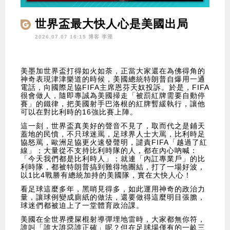
世界盃最大快人心是美國出局
2026.07.07 16:15 博客
李湮
美墨加世界盃打得如火如荼，正當大家還在為佛得角的
神奇表現津津樂道的時候，美國總統特朗普自爆用一通
電話，向國際足協FIFA主席恩芬天奴投訴。於是，FIFA
很會做人，隨即專誠為美國掃走「被罰紅牌需要自動停
賽」的鐵律，把美國射手巴洛根的紅牌暫緩執行，讓他
可以在對比利時的16強比賽上陣。
這一刻，世界盃真美好的聲音不見了，取而代之是鋪天
蓋地的民憤，不只球迷罵，足球界人士大罵，比利時足
協怒罵，歐洲足協更火速發聲明，譴責FIFA「越過了紅
線」；大量從不支持比利時隊的人，都在內心吶喊：
「今天我們都是比利時人」；就連「內訌專業戶」的比
利時隊，都被特朗普搞到難得地團結，打了一場好波，
以1比4戰勝有總統加持的美國隊，實在大快人心！
看足球這麼多年，黑哨見得多，如此運用神奇的政治力
量，讓球例變成廁紙的做法，還要做得這麼明目張膽，
球迷們都被迫上了一堂體育政治課。
美國在全世界攪屎棍射導彈埋地雷時，大家都無你符，
誰叫「誰大誰惡誰正確」呢？但在足球場僅有的一畝三