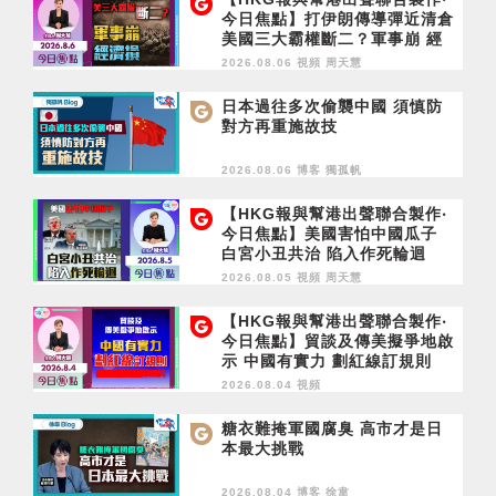
今日焦點】打伊朗傳導彈近清倉
美國三大霸權斷二？軍事崩 經
濟損
2026.08.06 視頻
周天慧
日本過往多次偷襲中國 須慎防
對方再重施故技
2026.08.06 博客
獨孤帆
【HKG報與幫港出聲聯合製作‧
今日焦點】美國害怕中國瓜子
白宮小丑共治 陷入作死輪迴
2026.08.05 視頻
周天慧
【HKG報與幫港出聲聯合製作‧
今日焦點】貿談及傳美擬爭地啟
示 中國有實力 劃紅線訂規則
2026.08.04 視頻
糖衣難掩軍國腐臭 高市才是日
本最大挑戰
2026.08.04 博客
徐韋