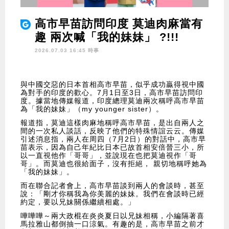
高市早苗訪問印度 莫迪肉麻當有
趣 兩次喊「我的妹妹」 ?!!!
2026.07.03 16:45 時事
與中國交惡的日本首相高市早苗，似乎成功贏得視中國
為對手的印度的歡心。7月1日至3日，高市早苗訪問印
度。據當地傳媒報道，印度總理莫迪兩次稱呼高市早苗
為「我的妹妹」（my younger sister）。
報道指，莫迪這樣肉麻地稱呼高市早苗，是出自兩人之
間的一次私人談話，反映了他們的特殊情誼云云。傳媒
引述消息指，兩人在周四（7月2日）的對話中，高市早
苗表示，因為自己年紀比日本已故首相安倍晉三小，所
以一直視他作「哥哥」，並說現在也把莫迪視作「哥
哥」。而莫迪也很給面子，沒有拒絕， 親切地稱呼她為
「我的妹妹」。
而在聯合記者會上，高市早苗談到兩人的會談時，甚至
說：「剛才你稱我為你美麗的妹妹。我們在會談時已經
約定，要以兄妹關係繼續相處。」
嘩嘩嘩～兩大政棍在炎炎夏日以兄妹相稱，小編隔著喜
馬拉雅山都倒抽一口涼氣。有趣的是，高市早苗之前才