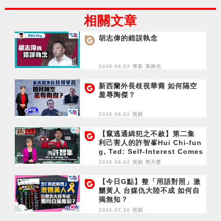
相關文章
胡志偉的錯誤執念
2026.08.02 博客
馮煒光
新西蘭外長歧視華裔 如何隔空
羞辱陶傑？
2026.08.02 視頻
【竄逃通緝犯之不赦】第二集
利己害人的許智峯Hui Chi-fun
g, Ted: Self-Interest Comes
at Others' Expense
2026.08.02 視頻
周天慧
【今日G點】整「用語對照」激
嬲黃人 台媒仇大陸不成 如何自
揭無知？
2026.07.30 視頻