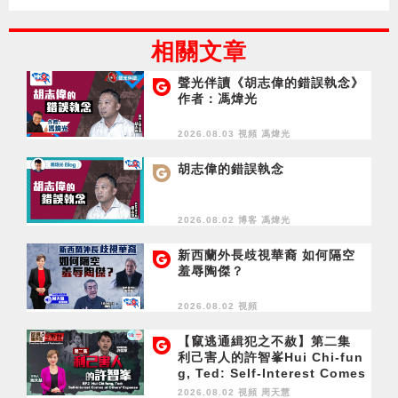
相關文章
聲光伴讀《胡志偉的錯誤執念》
作者：馮煒光
2026.08.03 視頻
馮煒光
胡志偉的錯誤執念
2026.08.02 博客
馮煒光
新西蘭外長歧視華裔 如何隔空
羞辱陶傑？
2026.08.02 視頻
【竄逃通緝犯之不赦】第二集
利己害人的許智峯Hui Chi-fun
g, Ted: Self-Interest Comes
at Others' Expense
2026.08.02 視頻
周天慧