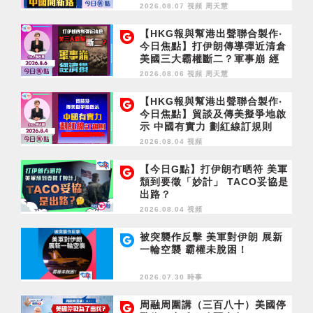
2026.08.07 視頻
周天慧
【HKG報與幫港出聲聯合製作‧
今日焦點】打伊朗傳導彈近清倉
美國三大霸權斷二？軍事崩 經
濟損
2026.08.06 視頻
周天慧
【HKG報與幫港出聲聯合製作‧
今日焦點】貿談及傳美擬爭地啟
示 中國有實力 劃紅線訂規則
2026.08.04 視頻
【今日G點】打伊朗冇晒符 美軍
頹到要徵「妙計」 TACO妥協是
出路？
2026.08.04 視頻
被突襲作反擊 美軍對伊朗 展新
一輪空襲 霸權未脫困！
2026.07.30 時事
周融周圍講（三百八十）美國停