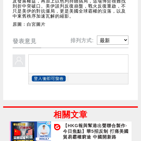
及發展權益，再加上以色列持續搞局，這場博弈很難找
到折中突破口。美伊談判反復崩盤，戰火反復重啟，不
只是美伊的對抗僵局，更是美國全球霸權的沒落，以及
中東舊秩序加速瓦解的縮影。
原圖：白宮圖片
排列方式:
發表意見
相關文章
【HKG報與幫港出聲聯合製作‧
今日焦點】華5招反制 打痛美國
貿易霸權窮途 中國開新路