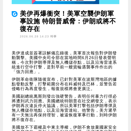
美伊再爆衝突！美軍空襲伊朗軍
事設施 特朗普威脅：伊朗或將不
復存在
2026.06.28 14:23 時事
美伊達成並簽署諒解備忘錄後，美軍首次報告對伊朗發
動襲擊。美國中央司令部在當地時間6月26日發表聲明
稱，今次對伊朗導彈及無人機儲存點，以及沿海雷達系
統進行空中打擊，是對早前一艘貨輪遇襲事件作出的
「強力回應」。
伊朗革命衛隊隨後宣布，已針對美軍在波斯灣地區的據
點發動反擊，打擊範圍分布在科威特及巴林，並警告若
侵略行為再度發生，報復規模將會更廣泛。
美國副總統萬斯則發出強硬警告，表明任何暴力行徑必
將遭到武力回應。美國總統特朗普在社交網發文，表示
伊朗再次違反停火協議，所以美軍打擊包括伊朗導彈及
無人機儲存地點，以及沿海雷達站。他警告，美方遲早
有一天無法再保持理智，被逼恢復軍事行動，到時伊朗
將不復存在。
美國放不下霸權及中東主導權，伊朗不會放棄國家安全