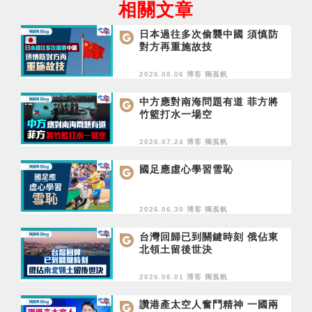
相關文章
日本過往多次偷襲中國 須慎防
對方再重施故技
2026.08.06 博客
獨孤帆
中方應對南海問題有道 菲方將
竹籃打水一場空
2026.07.24 博客
獨孤帆
國足應虛心學習雪恥
2026.06.30 博客
獨孤帆
台灣回歸已到關鍵時刻 俄佔東
北領土留後世決
2026.06.01 博客
獨孤帆
讚港產太空人奮鬥精神 一國兩