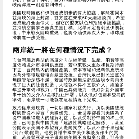
峽兩岸統一創造有利條件。
美國現時雖然和伊朗達成初步的停火協議，解除霍爾木
茲海峽的海上封鎖，雙方並在未來60天繼續談判，希望
達成最終全面停火 。但它的盟友以色列拒絕承認協議，
並持續空襲黎巴嫩真主黨目標。此舉肯定會刺激伊朗報
復，中東戰火隨時重燃，也將令油價再次大升，環球經
濟將進一步受挫。
兩岸統一將在何種情況下完成？
而台灣屬於典型的高度外向型經濟體，生產、消費等高
度依賴境外市場與供應鏈。若中東戰火重啟和長期持續
下去，台灣島內的關鍵產業、資本市場和燃料供應勢將
因為外部環境變壞而嚴重受挫。台灣民眾已對民進黨的
無能管治深感不滿，若屆時政府無法舒緩困境令島內出
現了巨大的社會動盪，大陸就不得不直接介入。經過多
年提升軍備和戰力，中國已具備能力，做好針對外國軍
事干預的反介入/區域拒止部署，以及做好包圍和登島的
準備，兩岸統一可能就在這種情況下完成。
政治從來最現實，一切以國家利益先行。所以美國總統
特朗普從不諱言「美國優先」。全世界都看到美國為了
從中國獲得龐大的經貿利益，以及受制於中國的稀土供
應，已同意與中國共建「建設性戰略穩定關係」，甚至
公開表示美國不希望有人走向獨立，以及不會千里迢迢
(到台灣)開戰。他更答謝中國在美伊和談所作出的貢
獻。若綠營死硬份子還相信美國不會拋棄台灣，那是癡