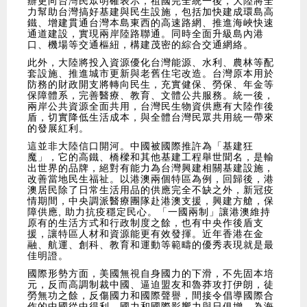
辦更向台灣民眾明確表示，祖國完全統一後，大陸將全
力幫助台灣搞好基建與民生設施，包括加快建成環島高
鐵、增建貫通台灣本島東西的高速路網、推進海峽快速
通道建設，實現兩岸陸路聯通。同時全面升級島內港
口、機場等交通樞紐，構建茂密的綜合交通網絡。
此外，大陸將投入資源優化台灣能源、水利、農林等配
套設施、推進城市更新與老舊住宅改造。台灣原本用於
防務的財政開支將轉向民生，充實健保、勞保、年金等
保障體系，完善醫療、教育、文體公共服務。統一後，
兩岸公共資源全面共用，台灣民生物資供應有大陸作後
盾，切實降低生活成本，與全體台灣民眾共用統一帶來
的發展紅利。
這並非大陸信口開河。中國被國際推許為「基建狂
魔」，它的高鐵、橋樑和其他基建工程舉世聞名，是輸
出世界的品牌，絕對有能力為台灣興建相關基建設施，
改善當地民生福祉。以港澳兩個特區為例，回歸後，港
澳居民除了日常生活用品的供應完全不缺之外，新冠疫
情期間，中央調派醫療團隊赴港澳支援，興建方艙，保
障供應, 助力抗疫穩定民心。「一國兩制」讓港澳維持
原有的生活方式和行政制度之餘，也有中央作後盾支
援，讓特區人材和資源能更有效發揮。近年香港在金
融、航運、創科、教育和運動等範疇的優秀表現就是最
佳明證。
國際形勢方面，美國無視自身國力的下滑，不先固本培
元，反而高調制裁中國、逼迫盟友和魯莽攻打伊朗，徒
勞無功之餘，反傷國力和國際聲譽，間接令倡導國際合
作的中國從中得利，國力和國際影響力與日俱增，為海