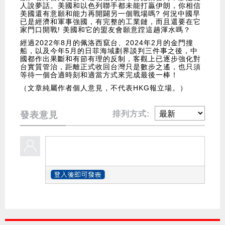
人說夢話。美國和以色列聯手都未能打贏伊朗，你相信
美國還有意願和能力再開闢另一個戰場嗎? 何況中國早
已是經濟和軍事強國，有完整的工業鏈，而且還要在它
家門口開戰! 美國和它的盟友會願意蹚這趟渾水嗎？
經過2022年8月的佩洛西竄台、2024年2月的金門撞
船，以及今年5月的日菲海域劃界談判三件事之後，中
國都作出果斷和有節有理的反制，客觀上已逐步強化對
台實質管治，距離正式收回台灣只是數步之遙，也只須
等待一個合適時刻和適當方式來完成最後一棒！
（文章純屬作者個人意見，不代表HKG報立場。）
排列方式:
發表意見