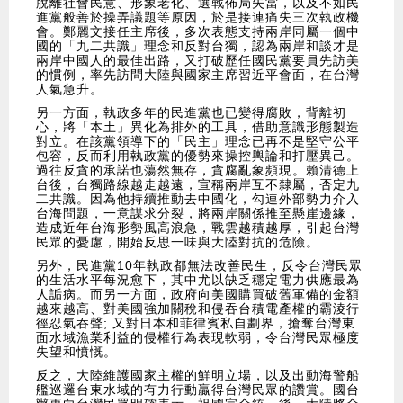
脫離社會民意、形象老化、選戰佈局失當，以及不如民
進黨般善於操弄議題等原因，於是接連痛失三次執政機
會。鄭麗文接任主席後，多次表態支持兩岸同屬一個中
國的「九二共識」理念和反對台獨，認為兩岸和談才是
兩岸中國人的最佳出路，又打破歷任國民黨要員先訪美
的慣例，率先訪問大陸與國家主席習近平會面，在台灣
人氣急升。
另一方面，執政多年的民進黨也已變得腐敗，背離初
心，將「本土」異化為排外的工具，借助意識形態製造
對立。在該黨領導下的「民主」理念已再不是堅守公平
包容，反而利用執政黨的優勢來操控輿論和打壓異己。
過往反貪的承諾也蕩然無存，貪腐亂象頻現。賴清德上
台後，台獨路線越走越遠，宣稱兩岸互不隸屬，否定九
二共識。因為他持續推動去中國化，勾連外部勢力介入
台海問題，一意謀求分裂，將兩岸關係推至懸崖邊緣，
造成近年台海形勢風高浪急，戰雲越積越厚，引起台灣
民眾的憂慮，開始反思一味與大陸對抗的危險。
另外，民進黨10年執政都無法改善民生，反令台灣民眾
的生活水平每況愈下，其中尤以缺乏穩定電力供應最為
人詬病。而另一方面，政府向美國購買破舊軍備的金額
越來越高、對美國強加關稅和侵吞台積電產權的霸淩行
徑忍氣吞聲; 又對日本和菲律賓私自劃界，搶奪台灣東
面水域漁業利益的侵權行為表現軟弱，令台灣民眾極度
失望和憤慨。
反之，大陸維護國家主權的鮮明立場，以及出動海警船
艦巡邏台東水域的有力行動贏得台灣民眾的讚賞。國台