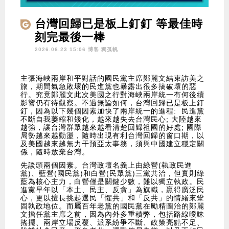
台灣回歸已是板上釘釘 等最佳時
刻完最後一棒
2026.06.23 15:06 博客
獨孤帆
主張海峽兩岸和平對話的國民黨主席鄭麗文結束訪美之
旅，期間氣急敗壞的民進黨也暴露出很多搞破壞的惡
行。究竟鄭麗文此次美國之行對海峽兩岸統一有何後續
影響仍有待觀察。不過無論如何，台灣回歸已是板上釘
釘，因為以下幾個因素加快了兩岸統一的進程: 民進黨
不斷自我萎縮和矮化，越來越失去台灣民心; 大陸越來
越強，讓台灣群眾越來越看清楚回歸祖國的好處; 國際
局勢越來越動盪，隨時出現有利台灣回歸的窗口期，以
及美國越來越無力干預亞太事務，須與中國建立穩定關
係，隨時放棄台灣。
先談頭兩個因素。台灣政壇名義上由綠營(執政民進
黨)、藍營(國民黨)和白營(民眾黨)三黨共治，但實則綠
藍為核心主力，白營僅是關鍵少數，難以獨立執政。民
進黨早年以「本土、民主、反貪」為旗幟，贏得廣泛民
心，更以擅長挑起選民「懼共」和「反共」的情緒來鞏
固執政地位。而屬百年老黨的國民黨在勵精圖治的鄭麗
文擔任黨主席之前，因為內外多重積弊，包括路線曖昧
搖擺、兩岸立場反覆、派系紛爭不斷、政策亮點不足、