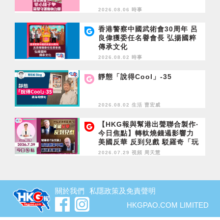
2026.08.06 時事
香港警察中國武術會30周年 呂
良偉獲委任名譽會長 弘揚國粹
傳承文化
2026.08.02 時事
靜態「說得Cool」-35
2026.08.02 生活
曹宏威
【HKG報與幫港出聲聯合製作‧
今日焦點】轉軚燒錢遏影響力
美國反華 反到兒戲 駁羅奇「玩
完論」 香港唔靠中國 唔通靠美
2026.07.29 視頻
周天慧
國？
關於我們
私隱政策及免責聲明
HKGPAO.COM LIMITED