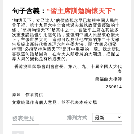
句子含義：
“習主席訓勉胸懷天下”
“胸懷天下，立己達人”的價值觀念早已植根中國人民的
骨子裡。第十九屆六中全會就過去黨執政寶貴經驗的十
條，“堅持胸懷天下”是其中之一。習近平主席在其後多
次重要講話也引用這句話，並強調中國人民歷來心繫天
下，主張世界大同，這都可以見諸他在黨的第二十大報
告所提出新時代推進理念的科學方法，即“六個必須堅
持”而“必須堅持胸懷天下”是其中重要的一環。我之所以
喜歡這句話是因為，在今天人類發展的大潮流，把握世
界大局的變化是有所必要的。
香港測量師學會創會會長、第八、九、十屆全國人大代
表
簡福飴大律師
260614
原圖：作者提供
文章純屬作者個人意見，並不代表本報立場
排列方式:
發表意見