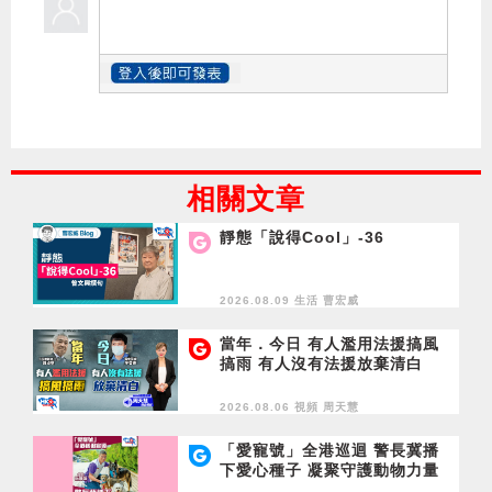
相關文章
靜態「說得Cool」-36
2026.08.09 生活
曹宏威
當年．今日 有人濫用法援搞風
搞雨 有人沒有法援放棄清白
2026.08.06 視頻
周天慧
「愛寵號」全港巡迴 警長冀播
下愛心種子 凝聚守護動物力量