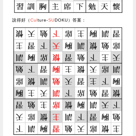
說得好（
Cul
ture-
SU
DOKU）答案：