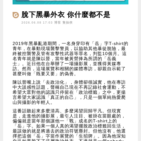
脫下黑暴外衣 你什麼都不是
2026.06.08 17:03 博客
隻抽俠
2019年黑暴亂港期間，一名身穿印有「岳」字T-shirt的
青年，在暴動現場襲擊警員，以協助其他暴徒脫險，最
終被控襲警及管有攻擊性武器等罪名，判監10個月。這
名青年就是陳以晉，當年被黃營捧為所謂的「岳義
士」。近日他在台舉辦了一場攝影展，並獲得黃媒專
訪。然而，這場展覽和相關的媒體專訪，卻親自示範了
甚麼叫做「既要又要」的偽善。
陳以晉嘴上說「去政治化」，身體卻很誠實，他在專訪
中大談感性話題，聲稱自己現在不再記錄社會運動，不
希望大眾對他的認識只停留在「政治標籤」之中，更揚
言希望大家認識「真正的自己」，只是一個單純熱愛爬
山與攝影的年輕人。
這番話聽起來多麼清高、多麼渴望回歸平凡。但現實
是，走進他的攝影展，最引人注目、被掛在當眼處的，
偏偏就是當年那個讓他一「戰」成名的T-shirt上的
「岳」字。如果一個人真的渴望擺脫政治標籤回生活，
最該做的就是將過去的政治符號塵封。但他沒有，他選
擇把這個「岳」字當作展覽的「生招牌」。因為他深知