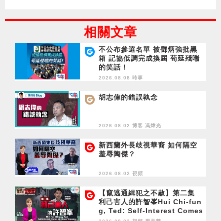
相關文章
不公布參選名單 被鄧炳強批黑
箱 記協低調完成換屆 苟延殘喘
的笑話！
2026.08.08 時事
胡志偉的錯誤執念
2026.08.02 博客
馮煒光
新西蘭外長歧視華裔 如何隔空
羞辱陶傑？
2026.08.02 視頻
【竄逃通緝犯之不赦】第二集
利己害人的許智峯Hui Chi-fun
g, Ted: Self-Interest Comes
at Others' Expense