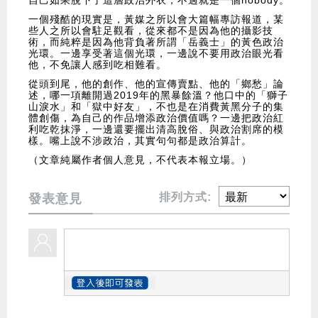
自己如果脫下了這層政治外衣，不過就是一個nobody。
一個殘酷的現實是，黃媒之所以會大篇幅專訪報道，某
些人之所以會駐足觀看，從來都不是因為他的攝影技
術，而純粹是因為他背負著所謂「岳義士」的黃色政治
光環。一邊享受著這個光環，一邊說不要用政治眼光看
他，不免讓人感到吃相難看。
從頭到尾，他的創作、他的宣傳賣點、他的「鄉愁」論
述，哪一項離開過2019年的黑暴餘溫？他口中的「獅子
山淚水」和「獄中好友」，不也是在消費黃黑分子的集
體創傷，為自己的作品增添政治價值嗎？一邊把政治紅
利吃乾抹淨，一邊還要擺出清高脫俗、與政治割席的模
樣。嘴上說不涉政治，其實句句都是政治算計。
（文章純屬作者個人意見，不代表本報立場。）
排列方式:
發表意見