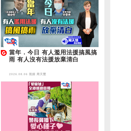
當年．今日 有人濫用法援搞風搞
雨 有人沒有法援放棄清白
2026.08.06 視頻
周天慧