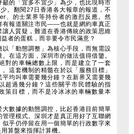
呼籲的「宜多不宜少」為少，也比現時市
為少。翻閱27日香港各大報章的報道，不
ber、的士業界等持份者的激烈反應。然
鮮有報道關注市民——也就是網約車真正
禁讓人質疑，難道在香港傳統的政策思維
利益者的蛋糕，而非要令市民滿意？
應以「動態調整」為核心手段，而無需設
量。在這方面，深圳市的做法值得借鑒。
絕對的車輛總數上限，而是建立了一套
」。這套機制的精髓在於以「服務目標」
民平均叫車需要幾分鐘？在新界又需要幾
以超過幾分鐘？這些關乎市民體驗的指
政策目標，而不是冷冰冰的車輛數量本
於大數據的動態調控，比起香港目前簡單
的管理模式。深圳才是真正用好了互聯網
，似乎仍停留在用一個簡單的行政數字來
是用算盤來指揮計算機。