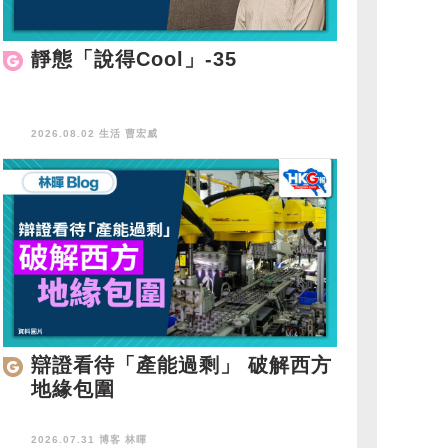
靜態「說得Cool」-35
2026.08.02 生活
曹宏威
辯證看待「產能過剩」 破解西方
地緣包圍
2026.07.31 博客
林暉