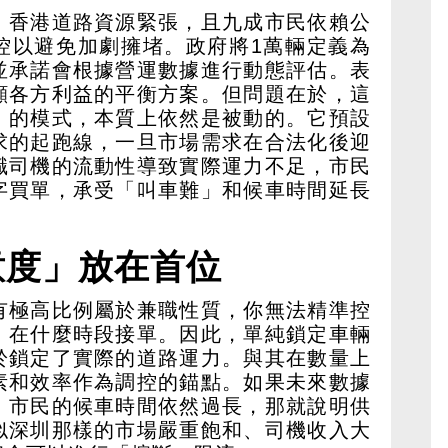
，香港道路資源緊張，且九成市民依賴公
控以避免加劇擁堵。政府將1萬輛定義為
並承諾會根據營運數據進行動態評估。表
顧各方利益的平衡方案。但問題在於，這
」的模式，本質上依然是被動的。它預設
求的起跑線，一旦市場需求在合法化後迎
職司機的流動性導致實際運力不足，市民
字買單，承受「叫車難」和候車時間延長
意度」放在首位
有極高比例屬於兼職性質，你無法精準控
、在什麼時段接單。因此，單純鎖定車輛
於鎖定了實際的道路運力。與其在數量上
素和效率作為調控的錨點。如果未來數據
，市民的候車時間依然過長，那就說明供
似深圳那樣的市場嚴重飽和、司機收入大