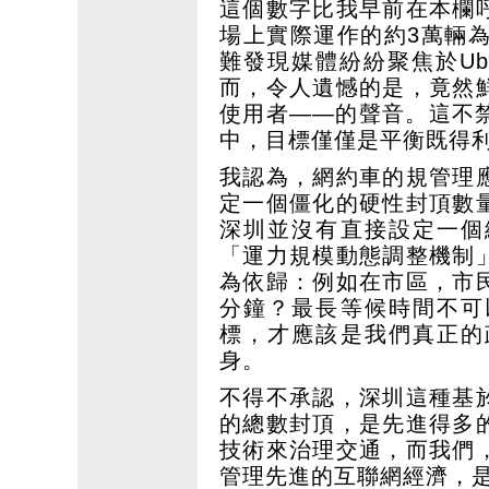
這個數字比我早前在本欄
場上實際運作的約3萬輛
難發現媒體紛紛聚焦於U
而，令人遺憾的是，竟然
使用者——的聲音。這不
中，目標僅僅是平衡既得
我認為，網約車的規管理
定一個僵化的硬性封頂數
深圳並沒有直接設定一個
「運力規模動態調整機制
為依歸：例如在市區，市
分鐘？最長等候時間不可
標，才應該是我們真正的
身。
不得不承認，深圳這種基
的總數封頂，是先進得多
技術來治理交通，而我們
管理先進的互聯網經濟，