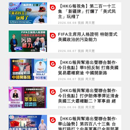
【HKG報視角】第二百一十三
集 「新疆牌」打爛了「美式民
主」玩殘了
2026.08.08 視頻
周天慧
FIFA主席用人格證明 特朗普式
美國政治的污染能力
2026.08.07 視頻
周天慧
【HKG報與幫港出聲聯合製作‧
今日焦點】華5招反制 打痛美國
貿易霸權窮途 中國開新路
2026.08.07 視頻
周天慧
【HKG報與幫港出聲聯合製作‧
今日焦點】打伊朗傳導彈近清倉
美國三大霸權斷二？軍事崩 經
濟損
2026.08.06 視頻
周天慧
【HKG報與幫港出聲聯合製作‧
華山論勢】第四百八十三集 台
海打唔打？中美軍事已全面部署