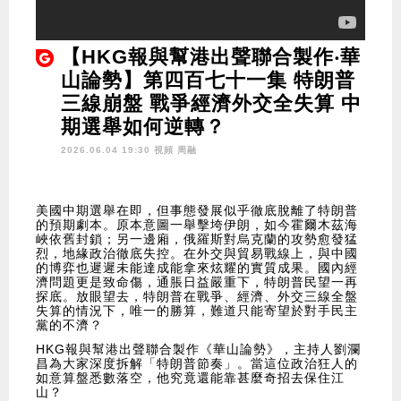
【HKG報與幫港出聲聯合製作‧華
山論勢】第四百七十一集 特朗普
三線崩盤 戰爭經濟外交全失算 中
期選舉如何逆轉？
2026.06.04 19:30 視頻
周融
美國中期選舉在即，但事態發展似乎徹底脫離了特朗普
的預期劇本。原本意圖一舉擊垮伊朗，如今霍爾木茲海
峽依舊封鎖；另一邊廂，俄羅斯對烏克蘭的攻勢愈發猛
烈，地緣政治徹底失控。在外交與貿易戰線上，與中國
的博弈也遲遲未能達成能拿來炫耀的實質成果。國內經
濟問題更是致命傷，通脹日益嚴重下，特朗普民望一再
探底。放眼望去，特朗普在戰爭、經濟、外交三線全盤
失算的情況下，唯一的勝算，難道只能寄望於對手民主
黨的不濟？
HKG報與幫港出聲聯合製作《華山論勢》，主持人劉瀾
昌為大家深度拆解「特朗普節奏」。當這位政治狂人的
如意算盤悉數落空，他究竟還能靠甚麼奇招去保住江
山？