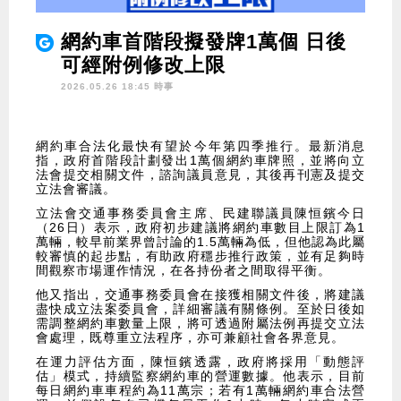
網約車首階段擬發牌1萬個 日後
可經附例修改上限
2026.05.26 18:45 時事
網約車合法化最快有望於今年第四季推行。最新消息
指，政府首階段計劃發出1萬個網約車牌照，並將向立
法會提交相關文件，諮詢議員意見，其後再刊憲及提交
立法會審議。
立法會交通事務委員會主席、民建聯議員陳恒鑌今日
（26日）表示，政府初步建議將網約車數目上限訂為1
萬輛，較早前業界曾討論的1.5萬輛為低，但他認為此屬
較審慎的起步點，有助政府穩步推行政策，並有足夠時
間觀察市場運作情況，在各持份者之間取得平衡。
他又指出，交通事務委員會在接獲相關文件後，將建議
盡快成立法案委員會，詳細審議有關條例。至於日後如
需調整網約車數量上限，將可透過附屬法例再提交立法
會處理，既尊重立法程序，亦可兼顧社會各界意見。
在運力評估方面，陳恒鑌透露，政府將採用「動態評
估」模式，持續監察網約車的營運數據。他表示，目前
每日網約車車程約為11萬宗；若有1萬輛網約車合法營