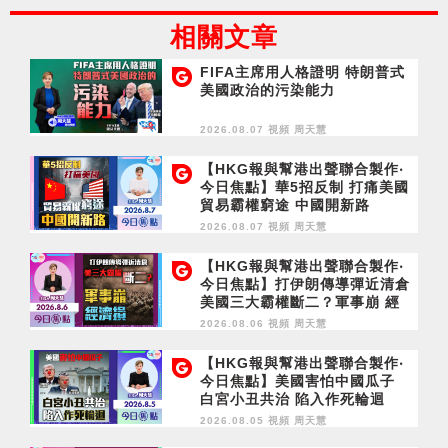
相關文章
FIFA主席用人格證明 特朗普式
美國政治的污染能力
2026.08.07 視頻
周天慧
【HKG報與幫港出聲聯合製作‧
今日焦點】華5招反制 打痛美國
貿易霸權窮途 中國開新路
2026.08.07 視頻
周天慧
【HKG報與幫港出聲聯合製作‧
今日焦點】打伊朗傳導彈近清倉
美國三大霸權斷二？軍事崩 經
濟損
2026.08.06 視頻
周天慧
【HKG報與幫港出聲聯合製作‧
今日焦點】美國害怕中國瓜子
白宮小丑共治 陷入作死輪迴
2026.08.05 視頻
周天慧