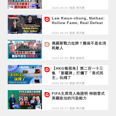
2026.08.09 視頻
周天慧
Law Kwun-chung, Nathan:
Hollow Fame, Real Defeat
2026.08.09 視頻
周天慧
俄羅斯戰力拉胯？難保不是在消
耗敵人
2026.08.08 博客
曾財安
【HKG報視角】第二百一十三
集 「新疆牌」打爛了「美式民
主」玩殘了
2026.08.08 視頻
周天慧
FIFA主席用人格證明 特朗普式
美國政治的污染能力
2026.08.07 視頻
周天慧