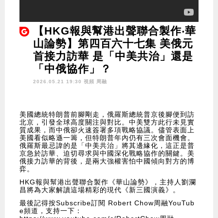
【HKG報與幫港出聲聯合製作‧華
山論勢】第四百六十七集 美俄元
首接力訪華 是「中美共治」還是
「中俄協作」？
2026.05.21 19:30 視頻
周融
美國總統特朗普前腳剛走，俄羅斯總統普京後腳便到訪
北京，引發全球高度關注與對比。中美雙方此行未見實
質成果，而中俄卻火速簽署多項戰略協議。儘管表面上
美國看似略遜一籌，但特朗普年內仍有三次會面機會。
俄羅斯最忌諱的是「中美共治」將其邊緣化，這正是普
京急於訪華、迫切尋求與中國深化戰略協作的關鍵。美
俄接力訪華的背後，是兩大強權害怕中國傾向對方的博
弈。
HKG報與幫港出聲聯合製作《華山論勢》，主持人劉瀾
昌將為大家解讀這場精彩的現代《新三國演義》。
最後記得按Subscribe訂閱 Robert Chow周融YouTub
e頻道，支持一下：