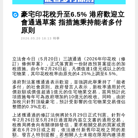
豪宅印花稅升至6.5% 港府歡迎立
會通過草案 指措施秉持能者多付
原則
2026.05.20 18:13 時事
立法會今日（5月20日）三讀通過《2026年印花稅（修
訂）條例草案》，正式落實新一份財政預算案提出的加
稅措施。由今年2月26日起，凡價值達1億元或以上的住
宅物業，其印花稅稅率由原先的4.25%上調至6.5%。
港府對法案獲通過表示歡迎，並強調此舉秉持了「能者
多付」的社會原則。政府發言人表示，新稅率適用於代
價款額或價值超過1億元的住宅物業交易，當局預計此
項措施每年可為政府增加約10億元的稅收。同時，由於
加稅只針對頂級豪宅，預計受影響的住宅物業交易僅佔
整體的0.3%左右。
上述獲通過的修訂法例將於5月29日正式刊憲。針對今
年2月26日至5月28日過渡期內簽立文書的適用交易，
稅務局將會向有關律師發信，要求相關交易的買家或賣
家在6月29日或之前，依法繳付新舊印花稅之間的差
額。發言人特別提醒，若相關人士未能在限期內繳清差