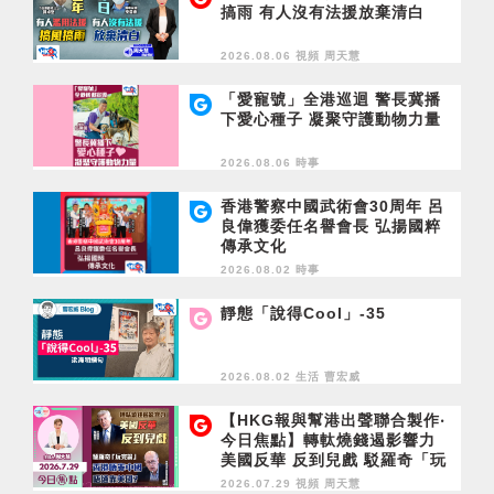
搞雨 有人沒有法援放棄清白
2026.08.06 視頻
周天慧
「愛寵號」全港巡迴 警長冀播
下愛心種子 凝聚守護動物力量
2026.08.06 時事
香港警察中國武術會30周年 呂
良偉獲委任名譽會長 弘揚國粹
傳承文化
2026.08.02 時事
靜態「說得Cool」-35
2026.08.02 生活
曹宏威
【HKG報與幫港出聲聯合製作‧
今日焦點】轉軚燒錢遏影響力
美國反華 反到兒戲 駁羅奇「玩
完論」 香港唔靠中國 唔通靠美
2026.07.29 視頻
周天慧