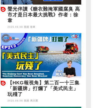
聲光伴讀《糖衣難掩軍國腐臭 高
市才是日本最大挑戰》作者：徐
韋
2026.08.08 視頻
徐韋
【HKG報視角】第二百一十三集
「新疆牌」打爛了「美式民主」
玩殘了
2026.08.08 視頻
周天慧