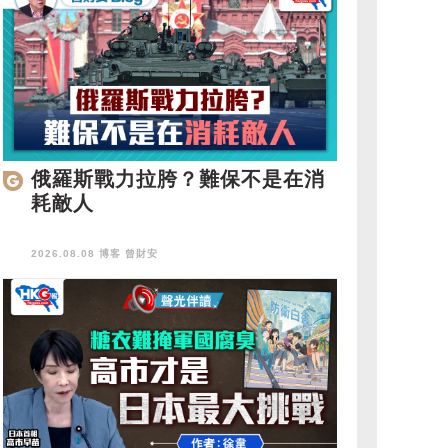
俄羅斯戰力拉胯？難保不是在消
耗敵人
2026.08.08 博客
曾財安