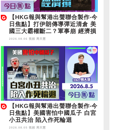
【HKG報與幫港出聲聯合製作‧今
日焦點】打伊朗傳導彈近清倉 美
國三大霸權斷二？軍事崩 經濟損
2026.08.06 視頻
周天慧
【HKG報與幫港出聲聯合製作‧今
日焦點】美國害怕中國瓜子 白宮
小丑共治 陷入作死輪迴
2026.08.05 視頻
周天慧