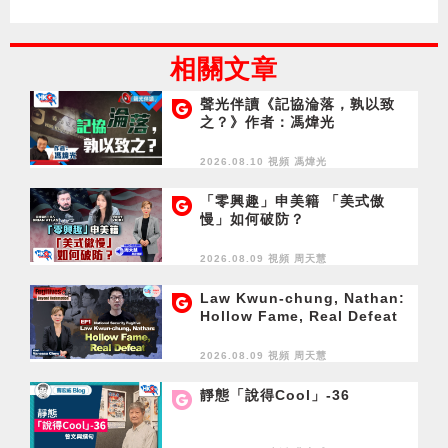
相關文章
聲光伴讀《記協淪落，孰以致
之？》作者：馮煒光
2026.08.10 視頻
馮煒光
「零興趣」申美籍 「美式傲
慢」如何破防？
2026.08.09 視頻
周天慧
Law Kwun-chung, Nathan:
Hollow Fame, Real Defeat
2026.08.09 視頻
周天慧
靜態「說得Cool」-36