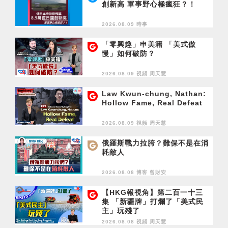
創新高 軍事野心極瘋狂？！
2026.08.09 時事
「零興趣」申美籍 「美式傲
慢」如何破防？
2026.08.09 視頻
周天慧
Law Kwun-chung, Nathan:
Hollow Fame, Real Defeat
2026.08.09 視頻
周天慧
俄羅斯戰力拉胯？難保不是在消
耗敵人
2026.08.08 博客
曾財安
【HKG報視角】第二百一十三
集 「新疆牌」打爛了「美式民
主」玩殘了
2026.08.08 視頻
周天慧