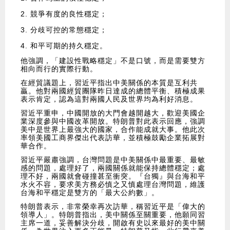
競爭有度的良性穩定；
分歧可控的常態穩定；
和平可期的持久穩定。
他強調，「建設性戰略穩定」不是口號，而是需要雙方
相向而行的實際行動。
在經貿議題上，習近平指出中美關係的本質是互利共
贏。他對兩國經貿團隊昨日達成的總體平衡、積極成果
表示肯定，認為這對兩國人民及世界均為利好消息。
習近平重申，中國開放的大門會越開越大，歡迎美國企
業深度參與中國改革開放。特朗普對此表示回應，強調
美中是世界上最強大的國家，合作能成就大事。他此次
率領美國工商界傑出代表訪華，並積極鼓勵企業拓展對
華合作。
習近平嚴肅強調，台灣問題是中美關係中最重要、最敏
感的問題，處理好了，兩國關係就能保持總體穩定；處
理不好，兩國就會碰撞甚至衝突。『台獨』與台海和平
水火不容，要求美方務必慎之又慎處理台灣問題，維護
台海和平穩定是雙方的「最大公約數」。
特朗普表示，非常榮幸再次訪華，稱習近平是「偉大的
領導人」。特朗普指出，美中關係至關重要，他願同習
主席一道，妥善解決分歧，開啟有史以來最好的美中關