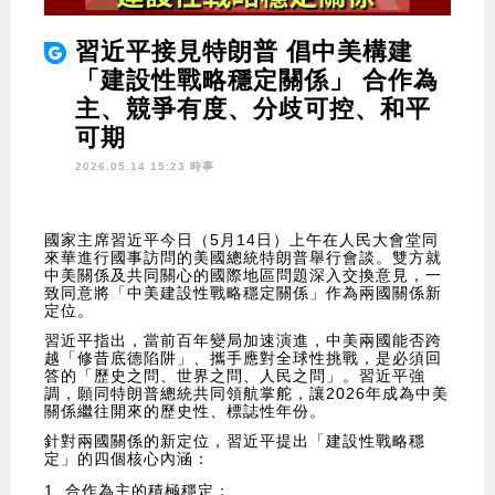
習近平接見特朗普 倡中美構建
「建設性戰略穩定關係」 合作為
主、競爭有度、分歧可控、和平
可期
2026.05.14 15:23 時事
國家主席習近平今日（5月14日）上午在人民大會堂同
來華進行國事訪問的美國總統特朗普舉行會談。雙方就
中美關係及共同關心的國際地區問題深入交換意見，一
致同意將「中美建設性戰略穩定關係」作為兩國關係新
定位。
習近平指出，當前百年變局加速演進，中美兩國能否跨
越「修昔底德陷阱」、攜手應對全球性挑戰，是必須回
答的「歷史之問、世界之問、人民之問」。習近平強
調，願同特朗普總統共同領航掌舵，讓2026年成為中美
關係繼往開來的歷史性、標誌性年份。
針對兩國關係的新定位，習近平提出「建設性戰略穩
定」的四個核心內涵：
合作為主的積極穩定；