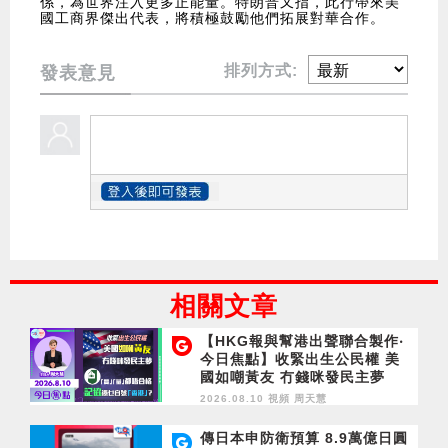
係，為世界注入更多正能量。特朗普又指，此行帶來美
國工商界傑出代表，將積極鼓勵他們拓展對華合作。
排列方式:
發表意見
相關文章
【HKG報與幫港出聲聯合製作‧
今日焦點】收緊出生公民權 美
國如嘲黃友 冇錢咪發民主夢
「質」「量」都唔合格 記協憑
2026.08.10 視頻
周天慧
乜自號「香港」？
傳日本申防衛預算 8.9萬億日圓