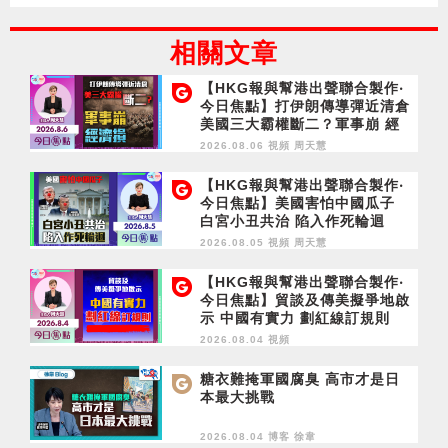
相關文章
【HKG報與幫港出聲聯合製作‧
今日焦點】打伊朗傳導彈近清倉
美國三大霸權斷二？軍事崩 經
濟損
2026.08.06 視頻
周天慧
【HKG報與幫港出聲聯合製作‧
今日焦點】美國害怕中國瓜子
白宮小丑共治 陷入作死輪迴
2026.08.05 視頻
周天慧
【HKG報與幫港出聲聯合製作‧
今日焦點】貿談及傳美擬爭地啟
示 中國有實力 劃紅線訂規則
2026.08.04 視頻
糖衣難掩軍國腐臭 高市才是日
本最大挑戰
2026.08.04 博客
徐韋