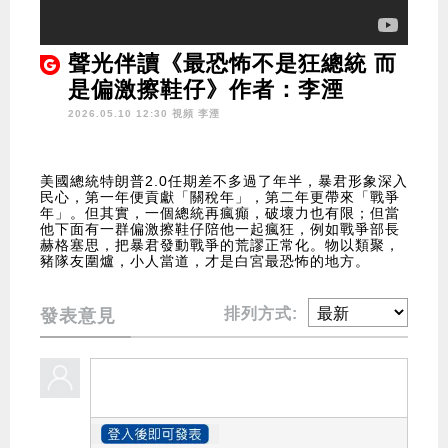
聲光伴讀《最恐怖不是狂總統 而
是偏激擦鞋仔》作者：李湮
2026.05.10 12:30 視頻
李湮
美國總統特朗普2.0任期差不多過了年半，暴君形象深入
民心，第一年便貢獻「關稅年」，第二年更帶來「戰爭
年」。但其實，一個總統再瘋癲，破壞力也有限；但當
他下面有一群偏激擦鞋仔陪他一起瘋狂，例如戰爭部長
赫格塞思，把暴君發動戰爭的荒謬正常化。物以類聚，
豬隊友圍爐，小人當道，才是白宮最恐怖的地方。
排列方式:
發表意見