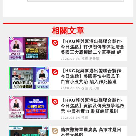
相關文章
【HKG報與幫港出聲聯合製作‧
今日焦點】打伊朗傳導彈近清倉
美國三大霸權斷二？軍事崩 經
濟損
2026.08.06 視頻
周天慧
【HKG報與幫港出聲聯合製作‧
今日焦點】美國害怕中國瓜子
白宮小丑共治 陷入作死輪迴
2026.08.05 視頻
周天慧
【HKG報與幫港出聲聯合製作‧
今日焦點】貿談及傳美擬爭地啟
示 中國有實力 劃紅線訂規則
2026.08.04 視頻
糖衣難掩軍國腐臭 高市才是日
本最大挑戰