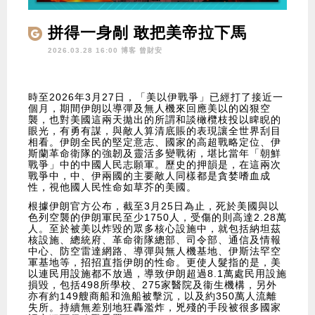
拼得一身剮 敢把美帝拉下馬
2026.03.28 16:00 博客
曾財安
時至2026年3月27日，「美以伊戰爭」已經打了接近一
個月，期間伊朗以導彈及無人機來回應美以的凶狠空
襲，也對美國這兩天拋出的所謂和談橄欖枝投以睥睨的
眼光，有勇有謀，與敵人算清底賬的表現讓全世界刮目
相看。伊朗全民的堅定意志、國家的高超戰略定位、伊
斯蘭革命衛隊的強韌及靈活多變戰術，堪比當年「朝鮮
戰爭」中的中國人民志願軍。歷史的押韻是，在這兩次
戰爭中，中、伊兩國的主要敵人同樣都是貪婪嗜血成
性，視他國人民性命如草芥的美國。
根據伊朗官方公布，截至3月25日為止，死於美國與以
色列空襲的伊朗軍民至少1750人，受傷的則高達2.28萬
人。至於被美以炸毀的眾多核心設施中，就包括納坦茲
核設施、總統府、革命衛隊總部、司令部、通信及情報
中心、防空雷達網路、導彈與無人機基地、伊斯法罕空
軍基地等，招招直指伊朗的性命。更使人髮指的是，美
以連民用設施都不放過，導致伊朗超過8.1萬處民用設施
損毀，包括498所學校、275家醫院及衞生機構，另外
亦有約149艘商船和漁船被擊沉，以及約350萬人流離
失所。持續無差別地狂轟濫炸，兇殘的手段被很多國家