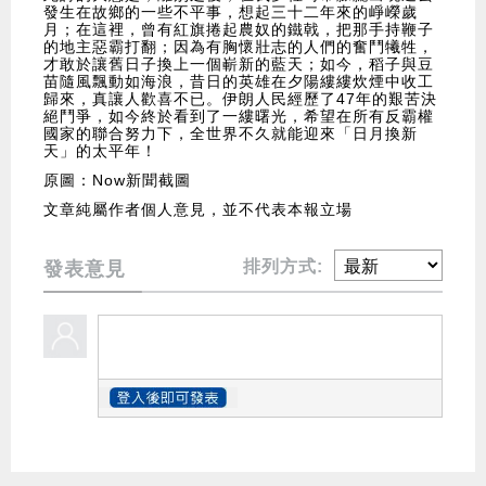
發生在故鄉的一些不平事，想起三十二年來的崢嶸歲
月；在這裡，曾有紅旗捲起農奴的鐵戟，把那手持鞭子
的地主惡霸打翻；因為有胸懷壯志的人們的奮鬥犧牲，
才敢於讓舊日子換上一個嶄新的藍天；如今，稻子與豆
苗隨風飄動如海浪，昔日的英雄在夕陽縷縷炊煙中收工
歸來，真讓人歡喜不已。伊朗人民經歷了47年的艱苦決
絕鬥爭，如今終於看到了一縷曙光，希望在所有反霸權
國家的聯合努力下，全世界不久就能迎來「日月換新
天」的太平年！
原圖：Now新聞截圖
文章純屬作者個人意見，並不代表本報立場
排列方式:
發表意見