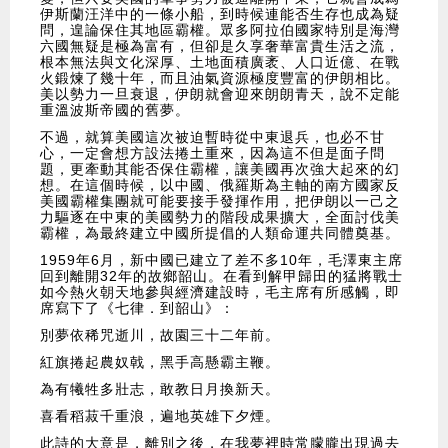
伊斯蘭汪洋中的一條小船，到時候連能否生存也成為疑
問，遑論保住其地區霸權。眾多阿拉伯國家特別是海灣
六國無疑是極為富有，但卻是久享奢華富貴生活之流，
根本無法與文化深厚、土地面積廣袤、人口近億、在戰
火鍛煉了幾十年，而且油氣資源極度豐富的伊朗相比。
美以勢力一旦衰退，伊朗就會迎來朗朗青天，說不定能
重溫波斯帝國的舊夢。
不過，就算美國這次被迫暫時從中東退兵，也必不甘
心，一定會想方設法捲土重來，因為這不但是面子問
題，更牽動其能否保住霸權，讓美國再次強大起來的幻
想。在這個時候，以中國、俄羅斯為主軸的南方國家反
美國霸權集團就可能要接手發揮作用，把伊朗以一己之
力驅逐在中東的美國勢力的階段成果擴大，全面討伐美
霸權，為最終建立中國所提倡的人類命運共同體奠基。
1959年6月，新中國已建立了差不多10年，毛澤東主席
回到離開32年的故鄉韶山。在看到解甲歸田的猛將戰士
如今熱火朝天地參與經濟建設時，毛主席有所感觸，即
席寫下了《七律．到韶山》：
別夢依稀咒逝川，故園三十二年前。
紅旗捲起農奴戟，黑手高懸霸主鞭。
為有犧牲多壯志，敢教日月換新天。
喜看稻菽千重浪，遍地英雄下夕煙。
此詩的大意是，離別之後，在我夢裡時常朦朧出現過去