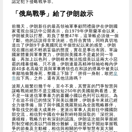
認定犯下侵略戰爭罪。
「俄烏戰爭」給了伊朗啟示
前幾天，伊朗新任的最高領袖軍事顧問禮薩伊在伊朗國
家電視台採訪中公開表示，自1979年伊斯蘭革命以來，
伊朗被美以打壓、欺負了整整47年，這筆帳必須做一個
了斷。他的話說得非常決絕，也符合實情，同時真切地
道出了伊朗9千多萬國民近半個世紀以來的感受，伊朗
現在擺出絕不輕易妥協的態度，實在是事出有因。單論
國家體量與軍事實力，伊朗與美國本不是處於同一等
級，再加上以色列，伊朗根本無法抵擋美以這兩大小惡
霸的殘暴侵略。只不過，伊朗連最高精神領袖哈梅內伊
跟40多名高級官員與軍事將領也在和談的煙幕中被美以
卑鄙地偷襲身死，整國上下除了「拼得一身剮，敢把
皇
帝
拉下馬」之外，還有其他活路嗎？
波斯人能繁衍幾千年，至今不衰，其豐富的鬥爭智慧與
謀略戰術絕對不是立國短短250年的美國能夠看透，更
不是一味迷信軍事暴力的蕞爾小國以色列可以相比。為
了在迫不得已的情況下與美以攤牌，伊朗多年來就已經
全力做準備，除了與中國及俄羅斯結為全面戰略夥伴，
爭取伐交的最大成果外，更派出軍事人員前往中國國防
部交流，相信對中國在中蘇對峙時期採取的「深挖洞、
廣積糧」戰略方針有深刻的認識。伊朗這次能與掌握絕
對制空權的美以鬥得難分難解，近期更似乎開始掌握戰
爭的節奏及主動權，相信與相關的中華智慧有莫大關