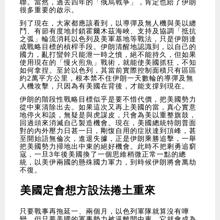
聯。當然，過去四年的「俄烏戰爭」，肯定也給了伊朗
很多重要的啟示。
到了現在，大家都應該看到，以導彈及無人機與美以纏
鬥、有節有度地封鎖霍爾木茲海峽、支持及協調「抵抗
之弧」輪流消耗以色列及美軍基地等戰法，只是伊朗達
成戰略目標的槓桿手段。伊朗清醒地認識到，以自己的
國力，亂打蠻幹只能泄一時之憤，絕不能持久，但如果
使用現在的「慢火煎魚」戰術，就能使美國抓狂，不知
如何拿捏。至於以色列，其當前實際控制面積只有區區
約2萬平方公里，根本禁不住伊朗一天數輪的導彈及無
人機攻擊，只因為有美國在背後，才能支撐到現在。
伊朗的階段性戰略目標似乎是要不惜代價，把美國勢力
從中東清除出去。如果這次又再上美國的當，真心實意
地停火和談，無疑是與虎謀皮，只會為美以重整旗鼓，
回過頭來消滅自己製造機會。現在，美國總統特朗普面
對的內外壓力日甚一日，剛愎自用的症狀達到頂峰，甚
至開始語無倫次，進退失據，正是伊朗乘勝追擊，一舉
把美國勢力掃地出中東的絕好機會。此時不把剩勇追窮
寇，一旦3年後美國換了一個思維稍微正常一點的總
統，以美伊兩國的懸殊國力軍力，到時候伊朗將會萬劫
不復。
美國定會想方設法捲土重來
只要戰事再拖延一、兩個月，以色列軍隊就算沒有嘩
變，但只要美國的軍事勢力被逼離開中東，它就會成為