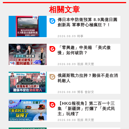
相關文章
傳日本申防衛預算 8.9萬億日圓
創新高 軍事野心極瘋狂？！
2026.08.09 時事
「零興趣」申美籍 「美式傲
慢」如何破防？
2026.08.09 視頻
周天慧
俄羅斯戰力拉胯？難保不是在消
耗敵人
2026.08.08 博客
曾財安
【HKG報視角】第二百一十三
集 「新疆牌」打爛了「美式民
主」玩殘了
2026.08.08 視頻
周天慧