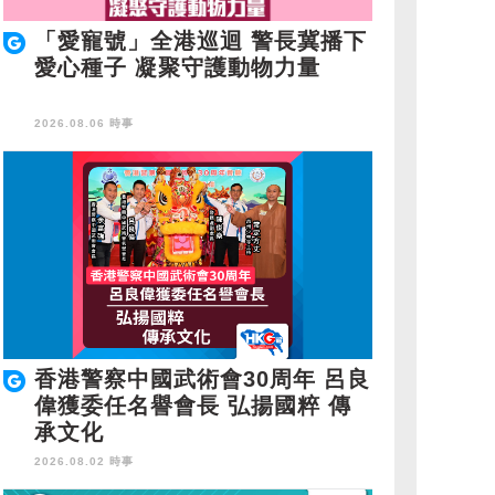
「愛寵號」全港巡迴 警長冀播下
愛心種子 凝聚守護動物力量
2026.08.06 時事
香港警察中國武術會30周年 呂良
偉獲委任名譽會長 弘揚國粹 傳
承文化
2026.08.02 時事