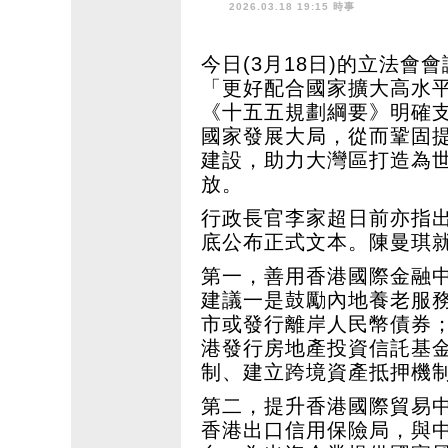
2026.03.18 19:15 時事
今日(3月18日)的立法
「更好配合國家擴大高水
《十五五規劃綱要》明確
國家發展大局，從而鞏固
建設，助力大灣區打造為
放。
行政長官李家超日前亦指
底公布正式文本。陳曼琪
第一，善用香港國際金融
建議一是鼓勵內地養老服
市或發行離岸人民幣債券
港發行房地產投資信託基金
制、建立跨境資產抵押機
第二，提升香港國際貿易
香港出口信用保險局，與