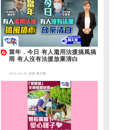
當年．今日 有人濫用法援搞風搞
雨 有人沒有法援放棄清白
2026.08.06 視頻
周天慧