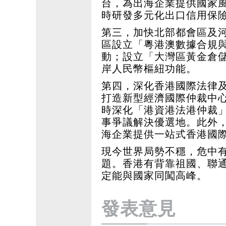
台，為出海企業提供國家
時研發多元化出口信用保
第三，加快北部都會區及
區設立「粵港澳數據合規
動；設立「大灣區黃金倉
岸人民幣樞紐功能。
第四，深化香港國際法律
打造新型經濟國際仲裁中
時深化「港資港法港仲裁
事爭議解決優選地。此外
海企業提供一站式香港國
現今世界局勢不穩，危中
題。香港有背靠祖國、聯
定能與國家同闖高峰。
發表意見