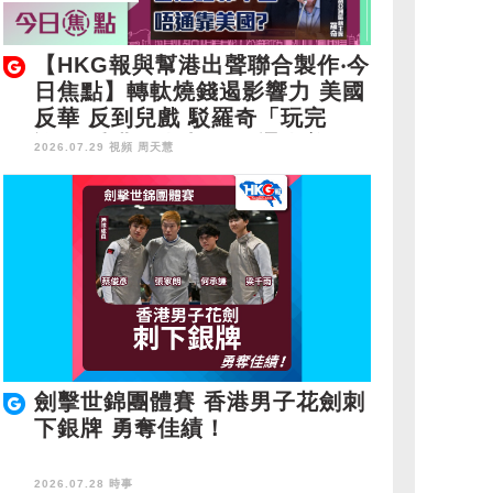
【HKG報與幫港出聲聯合製作‧今
日焦點】轉軚燒錢遏影響力 美國
反華 反到兒戲 駁羅奇「玩完
論」 香港唔靠中國 唔通靠美
2026.07.29 視頻
周天慧
國？
劍擊世錦團體賽 香港男子花劍刺
下銀牌 勇奪佳績！
2026.07.28 時事