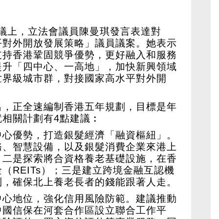
會會議上，立法會議員陳曼琪發言表達對
平對外開放發展策略」議員議案。她表示
支持香港鞏固競爭優勢，更好融入和服務
提升「四中心、一高地」，加快新興領域
世界級城市群，對接國家高水平對外開
出，正全速編制香港五年規劃，目標是年
就相關計劃有4點建議︰
中心優勢，打造銀髮經濟「融資樞紐」。
務、智慧設備，以及銀髮消費企業來港上
；二是探索將合資格養老基礎設施，在香
（REITs）；三是建立跨境金融互認機
制，確保北上養老長者的錢能跟著人走。
中心地位，強化信用風險防範。建議推動
中國信保在河套合作區設立聯合工作平