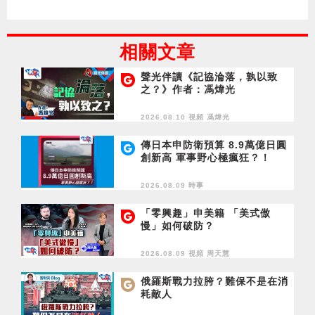
相關文章
聲光伴讀《記協淪落，孰以致
之？》作者：馮煒光
2026.08.10 視頻
馮煒光
傳日本申防衛預算 8.9萬億日圓
創新高 軍事野心極瘋狂？！
2026.08.09 時事
「零興趣」申美籍 「美式傲
慢」如何破防？
2026.08.09 視頻
周天慧
俄羅斯戰力拉胯？難保不是在消
耗敵人