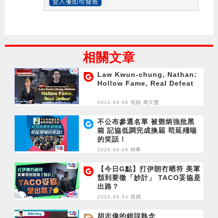
相關文章
Law Kwun-chung, Nathan:
Hollow Fame, Real Defeat
2026.08.09 視頻
周天慧
不公布參選名單 被鄧炳強批黑
箱 記協低調完成換屆 苟延殘喘
的笑話！
2026.08.08 時事
【今日G點】打伊朗冇晒符 美軍
頹到要徵「妙計」 TACO妥協是
出路？
2026.08.04 視頻
胡志偉的錯誤執念