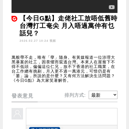
【今日G點】走佬社工放唔低舊時
台灣打工奄尖 月入唔過萬仲有乜
話兒？
2026.02.27 10:24 視頻
萬般帶不走，唯有「孽」隨身。有黃媒報道一位涉理大
黑暴案的社工，因畏懼而竄逃台灣。本來人在屋簷下不
得不低頭，偏偏這位仁兄，放不下香港的社工職業，在
台工作總有挑剔，月入更不過一萬港元，可惜仍是有
「萎」論，所說的是什麼？又有何方法解決生活問題？
《今日G點》為大家笑著解答。
排列方式:
發表意見