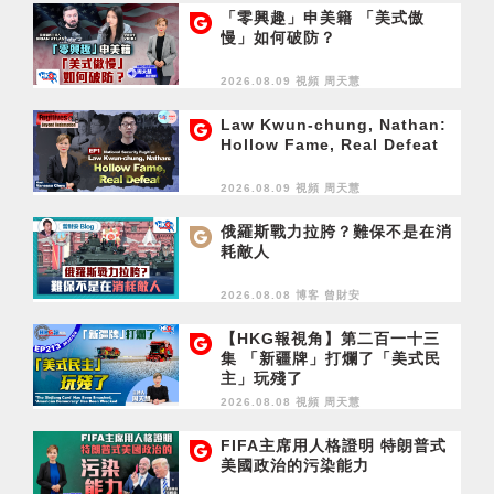
「零興趣」申美籍 「美式傲
慢」如何破防？
2026.08.09 視頻
周天慧
Law Kwun-chung, Nathan:
Hollow Fame, Real Defeat
2026.08.09 視頻
周天慧
俄羅斯戰力拉胯？難保不是在消
耗敵人
2026.08.08 博客
曾財安
【HKG報視角】第二百一十三
集 「新疆牌」打爛了「美式民
主」玩殘了
2026.08.08 視頻
周天慧
FIFA主席用人格證明 特朗普式
美國政治的污染能力