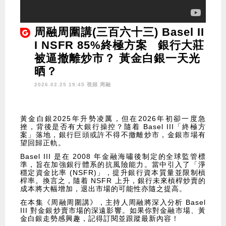
周融周圍講(三百六十三) Basel II
I NSFR 85%終極方案 銀行大莊
被逼撤離炒市？ 黃金白銀一天光
晒？
2026.02.25 19:45 視頻
周融
黃金白銀2025年升勢凌厲，但在2026年初卻一度急
挫，背後是否有大銀行操控？隨着 Basel III「終極方
案」落地，銀行巨頭或許不得不撤離炒市，金銀市場有
望回歸正軌。
Basel III 是在 2008 年金融海嘯後制定的全球監管標
準，旨在加強銀行體系的抗風險能力。當中引入了「淨
穩定資金比率 (NSFR)」，提升銀行資本質量並限制槓
桿率。換言之，隨着 NSFR 上升，銀行未來槓桿炒賣的
成本將大幅增加，退出市場的可能性亦隨之提高。
在本集《周融周圍講》，主持人周融將深入分析 Basel
III 對金銀炒賣市場的深遠影響。如果你對金融市場、黃
金白銀走勢感興趣，記得訂閱並跟蹤最新內容！