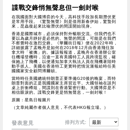
諜戰交鋒悄無聲息但一劍封喉
在我國面對大國博弈的今天，高科技手段加長期潛伏更
是常用手段。《驚蟄無聲》則是借用新春伊始，驚蟄到
來，昆蟲復起來比喻潛伏的間諜開始現身。
香港是國際城市，必須保持對外暢順交流。但我們也不
要以為歲月靜好是必然的。無聲的間諜，可能是在我們
不察覺時在激烈交鋒。《華爾街日報》便在2022年時，
詳細披露了孟晚舟是如何在2018年12月由香港飛往加
拿大時「被擒」的。據該報報道，孟晚舟在香港辦公室
往機場登機時，沿途一直有美國特工人員跨境監視，確
保她上了飛機，以便通知加拿大執法人員在飛機著陸時
動手抓人。美國在香港特工更實時把情況滙報給時任美
國國家安全顧問博爾頓。
當時時任美國總統特朗普正要準備G20後的晚宴，而特
朗普對面的正是我國國家主席習近平。大國領袖在談判
桌上折衝樽俎，間諜則在香港緊密行動。大國博弈是不
相信眼淚的。諜戰交鋒更是悄無聲息，一劍封喉！
原圖：星島日報圖片
（文章純屬作者個人意見，不代表HKG報立場。）
排列方式:
發表意見