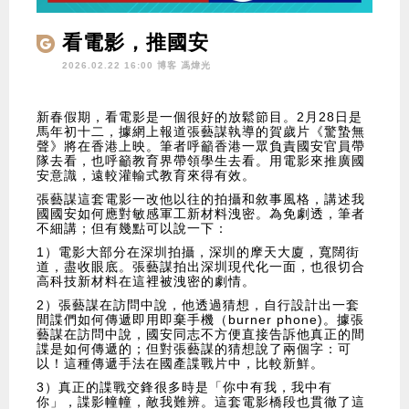
看電影，推國安
2026.02.22 16:00 博客
馮煒光
新春假期，看電影是一個很好的放鬆節目。2月28日是
馬年初十二，據網上報道張藝謀執導的賀歲片《驚蟄無
聲》將在香港上映。筆者呼籲香港一眾負責國安官員帶
隊去看，也呼籲教育界帶領學生去看。用電影來推廣國
安意識，遠較灌輸式教育來得有效。
張藝謀這套電影一改他以往的拍攝和敘事風格，講述我
國國安如何應對敏感軍工新材料洩密。為免劇透，筆者
不細講；但有幾點可以說一下：
1）電影大部分在深圳拍攝，深圳的摩天大廈，寬闊街
道，盡收眼底。張藝謀拍出深圳現代化一面，也很切合
高科技新材料在這裡被洩密的劇情。
2）張藝謀在訪問中說，他透過猜想，自行設計出一套
間諜們如何傳遞即用即棄手機（burner phone)。據張
藝謀在訪問中說，國安同志不方便直接告訴他真正的間
諜是如何傳遞的；但對張藝謀的猜想說了兩個字：可
以！這種傳遞手法在國產諜戰片中，比較新鮮。
3）真正的諜戰交鋒很多時是「你中有我，我中有
你」，諜影幢幢，敵我難辨。這套電影橋段也貫徹了這