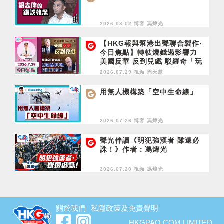
2026.08.02 博客
馮煒光
【HKG報與幫港出聲聯合製作‧
今日焦點】轉軚燒錢遏影響力
美國反華 反到兒戲 駁羅奇「玩
完論」 香港唔靠中國 唔通靠美
2026.07.29 視頻
周天慧
國？
用無人機構築「空中生命線」
2026.07.26 博客
馮煒光
聲光伴讀《明犯強漢者 雖遠必
誅！》作者：馮煒光
2026.07.20 視頻
馮煒光
關於我們
私隱政策及免責聲明
HKGPAO.COM LIMITED