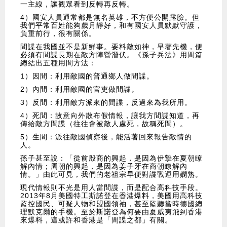
一主線，讓觀眾看到反轉再反轉。
4）國安人員通常都是無名英雄，不方便公開露臉。但
我們平常百姓能夠歲月靜好，和有國安人員默默守護，
負重前行，很有關係。
間諜在我國並不是新鮮事。要料敵如神，早著先機，便
必須有間諜長期在敵方陣營潛伏。《孫子兵法》用間篇
總結出五種用間方法：
1）因間：利用敵國的普通鄉人做間諜。
2）內間：利用敵國的官吏做間諜。
3）反間：利用敵方派來的間諜，反過來為我所用。
4）死間：故意向外散布假情報，讓我方間諜知道，再
傳給敵方間諜（往往會被敵人處死，故稱死間）。
5）生間：派往敵國偵察後，能活著回來報告敵情的
人。
孫子甚至說：「從前殷商的興起，是因為伊摯在夏朝瞭
解內情；周朝的興起，是因為姜子牙在商朝瞭解內
情。」由此可見，我們的老祖宗早便對諜戰運用嫻熟。
現代情報則不光是用人當間諜，而是配合高科技手段。
2013年8月美國特工斯諾登在香港爆料，美國用高科技
監控國民、可疑人物和盟國領袖，甚至監聽當時德國總
理默克爾的手機。至於斯諾登為何要由夏威夷飛到香港
來爆料，這或許和香港是「間諜之都」有關。