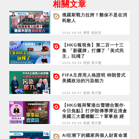
相關文章
俄羅斯戰力拉胯？難保不是在消
耗敵人
2026.08.08 博客
曾財安
【HKG報視角】第二百一十三
集 「新疆牌」打爛了「美式民
主」玩殘了
2026.08.08 視頻
周天慧
FIFA主席用人格證明 特朗普式
美國政治的污染能力
2026.08.07 視頻
周天慧
【HKG報與幫港出聲聯合製作‧
今日焦點】打伊朗傳導彈近清倉
美國三大霸權斷二？軍事崩 經
濟損
2026.08.06 視頻
周天慧
AI狂潮下的國家與個人財富命運