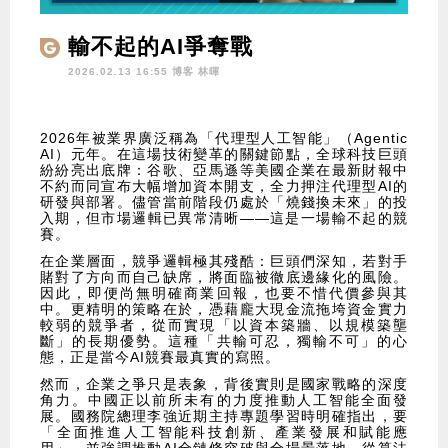
輸不起的AI爭奪戰
2026.02.13 16:55 博客
林暉
2026年被業界廣泛稱為「代理型人工智能」（Agentic
AI）元年。在這場技術變革的關鍵節點，全球科技巨頭
紛紛亮出底牌：谷歌、亞馬遜等美國企業在最新財報中
不約而同宣布大幅增加資本開支，全力押注代理型AI的
研發與部署。儘管當前階段仍處於「燒錢換未來」的投
入期，但市場邏輯已異常清晰——這是一場輸不起的競
賽。
在企業層面，競爭邏輯極其殘酷：巨頭們深知，若對手
賭對了方向而自己缺席，將面臨被徹底邊緣化的風險。
因此，即便尚無明確商業回報，也要不惜代價參與其
中。更精明的策略在於，憑藉龐大現金流拖垮資金實力
較弱的競爭者，從而實現「以資本築牆、以規模築壟
斷」的長期優勢。這種「共輸可忍，獨輸不可」的心
態，正是當今AI競賽最真實的寫照。
然而，企業之爭只是表象，背後實則是國家戰略的深度
角力。中國正以前所未有的力度推動人工智能全面發
展。國務院總理李強近期主持專題學習時明確指出，要
「全面推進人工智能科技創新、產業發展和賦能應