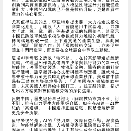
用」，並強調推動AI全鏈條突破與全場景落地。從算法
創新到高質量數據供給，從大模型性能提升到智能體產
業壯大，中國的AI戰略已不僅是技術升級，更是新質生
產力的核心引擎。
尤其值得注意的是，李強特別提出要「大力推進規模化
商業化應用」，建設「人工智能應用中試基地」，並加
大「數、算、電、網」等基礎資源的協同整合。這顯示
中國已跳脫單純追求模型參數或算力堆砌的初階思維，
轉向構建軟硬一體、上下遊貫通的產業生態。與此同
時，強調「開放合作」與「國際技術交流」，亦表明中
國並非閉門造車，而是要在全球競合中爭取主動權。
這場AI爭奪戰之所以「輸不起」，在於其影響遠超經濟
範疇。代理型AI作為具備自主決策與執行能力的新一代
智能體，將重塑從製造、物流到金融、醫療的整個社會
運行邏輯。誰掌握其核心技術與標準制定權，誰就將主
導未來十年乃至更長時期的全球產業秩序。美國前中情
局特工曾危言聳聽地警告：「若美國在AI領域輸給中
國，未來美國人都得給中國打工。」雖言辭誇張，卻折
射出西方精英對技術霸權旁落的深切焦慮。
反觀中國，歷史經驗早已證明：關鍵技術靠買不來、討
不到，唯有自力更生方能掌握命脈。如今在AI這一21世
紀的「高邊疆」，中國選擇正面迎戰，既是發展所需，
更是安全所繫。
值得警惕的是，AI的「雙刃劍」效應日益凸顯。深度偽
造、智能體網絡攻擊、人格權侵害等風險層出不窮。正
因如此，中國同步推進《人工智能生成合成內容標識辦