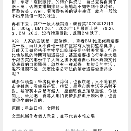
術，拿著「耀眼眼行」的轉介與資助，自己還得自費了
兩三萬，否則要排期排到天荒地老不知等到什麼時候。
而黎智英，Well，看著黎智英的獄中生涯，總有一股說
不出來矮佢一截的味道。
再看下去，其中一段大概寫道：黎智英2020年12月3
日，80kg，BMI 26.4；2026年1月最新上磅，79.2k
g，BMI 26.2。沒有體重暴跌，反而BMI跌了。
X的，人家的匪號是「肥佬黎」，筆者BMI比肥佬黎還要
高一截，而且又不像他一樣在監獄有人密切監察健康，
只能天天做爬格子生物早出晚歸長期坐對著電腦，行路
比他放風的時間可能還要短，甚至還要擔心每年拿大幾
千銀去買的那份中了大病之後不知道自己夠不夠錢支付
墊底費的自願醫保，忽然有一種感覺：黎智英的生活，
滋不滋潤不說，怎麼比奉公守法的筆者還要健康得多
呢？
戴多個頭盔：筆者從來不涼薄，也很敬老，只不過有點
市儈孤寒，看錢看得緊、很緊，畢竟市民生活不易對不
對。黎智英本身是有錢人，坐個監也是頂級重犯，你就
知足、坐足吧！香港人那怕要擠多點血汗錢出來，也會
讓你坐個好監的。
原圖：星島日報、文匯報
文章純屬作者個人意見，並不代表本報立場