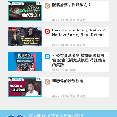
記協淪落，孰以致之？
2026.08.09 博客
馮煒光
Law Kwun-chung, Nathan:
Hollow Fame, Real Defeat
2026.08.09 視頻
周天慧
不公布參選名單 被鄧炳強批黑
箱 記協低調完成換屆 苟延殘喘
的笑話！
2026.08.08 時事
胡志偉的錯誤執念
2026.08.02 博客
馮煒光
關於我們
私隱政策及免責聲明