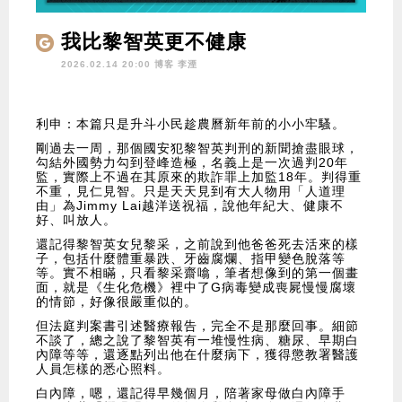
我比黎智英更不健康
2026.02.14 20:00 博客
李湮
利申：本篇只是升斗小民趁農曆新年前的小小牢騷。
剛過去一周，那個國安犯黎智英判刑的新聞搶盡眼球，
勾結外國勢力勾到登峰造極，名義上是一次過判20年
監，實際上不過在其原來的欺詐罪上加監18年。判得重
不重，見仁見智。只是天天見到有大人物用「人道理
由」為Jimmy Lai越洋送祝福，說他年紀大、健康不
好、叫放人。
還記得黎智英女兒黎采，之前說到他爸爸死去活來的樣
子，包括什麼體重暴跌、牙齒腐爛、指甲變色脫落等
等。實不相瞞，只看黎采齋噏，筆者想像到的第一個畫
面，就是《生化危機》裡中了G病毒變成喪屍慢慢腐壞
的情節，好像很嚴重似的。
但法庭判案書引述醫療報告，完全不是那麼回事。細節
不談了，總之說了黎智英有一堆慢性病、糖尿、早期白
內障等等，還逐點列出他在什麼病下，獲得懲教署醫護
人員怎樣的悉心照料。
白內障，嗯，還記得早幾個月，陪著家母做白內障手