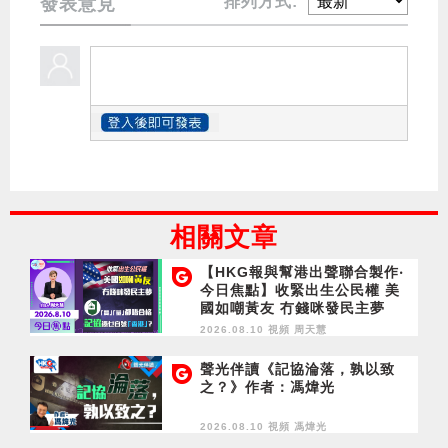
排列方式:
發表意見
相關文章
【HKG報與幫港出聲聯合製作‧
今日焦點】收緊出生公民權 美
國如嘲黃友 冇錢咪發民主夢
「質」「量」都唔合格 記協憑
2026.08.10 視頻
周天慧
乜自號「香港」？
聲光伴讀《記協淪落，孰以致
之？》作者：馮煒光
2026.08.10 視頻
馮煒光