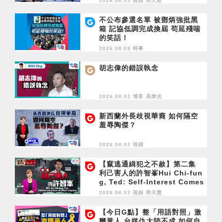
2026.08.09 視頻
周天慧
不公布參選名單 被鄧炳強批黑
箱 記協低調完成換屆 苟延殘喘
的笑話！
2026.08.08 時事
胡志偉的錯誤執念
2026.08.02 博客
馮煒光
新西蘭外長歧視華裔 如何隔空
羞辱陶傑？
2026.08.02 視頻
【竄逃通緝犯之不赦】第二集
利己害人的許智峯Hui Chi-fun
g, Ted: Self-Interest Comes
at Others' Expense
2026.08.02 視頻
周天慧
【今日G點】整「用語對照」激
嬲黃人 台媒仇大陸不成 如何自