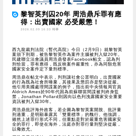
黎智英判囚20年 周浩鼎斥罪有應
得：出賣國家 必受嚴懲！
2026.02.09 16:33 時事
西九龍裁判法院（暫代高院）今日（2月9日）就黎智英
案頒下刑期，被告黎智英作為案件主腦被判入獄20年。
民建聯立法會議員周浩鼎發表Facebook帖文，認為判
刑恰當，罪有應得，既反映案件嚴重性，亦為同類危害
國家安全案件定下量刑標準。
周浩鼎在帖文中表示，判刑讓社會公眾明白，出賣國家
的行為既為社會所唾棄，其後果及懲罰亦是堅決從嚴。
他引用美國處理間諜案的例子，指出前中央情報局官員
Aldrich Ames於90年代因為前蘇聯當間諜被判終身監
禁，Jonathan Pollard則因向以色列洩露國家安全重要
資訊被判入獄30年。
周浩鼎批評海外政客，若企圖為黎智英案開脫、批評量
刑過重，是明顯暴露其「雙重標準」的醜行。他強調，
雖然上述罪行形式不同，但重點是對於嚴重危害國家安
全的罪行，即使在海外，法庭亦對罪行量刑堅決從嚴，
以儆效尤。