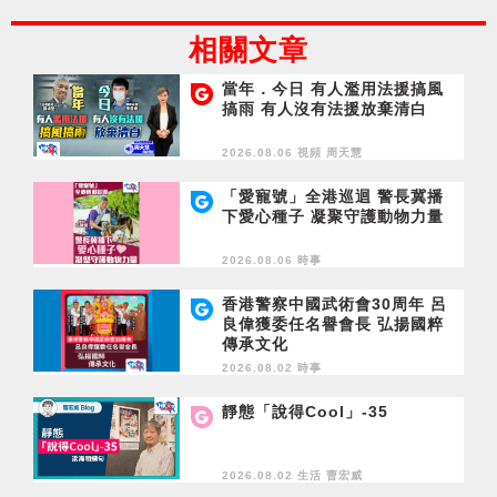
相關文章
當年．今日 有人濫用法援搞風
搞雨 有人沒有法援放棄清白
2026.08.06 視頻
周天慧
「愛寵號」全港巡迴 警長冀播
下愛心種子 凝聚守護動物力量
2026.08.06 時事
香港警察中國武術會30周年 呂
良偉獲委任名譽會長 弘揚國粹
傳承文化
2026.08.02 時事
靜態「說得Cool」-35
2026.08.02 生活
曹宏威