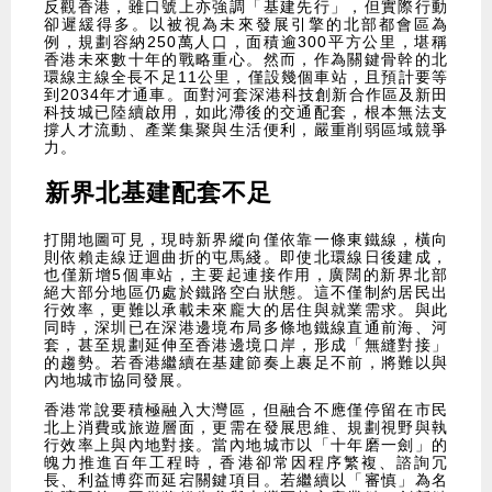
反觀香港，雖口號上亦強調「基建先行」，但實際行動
卻遲緩得多。以被視為未來發展引擎的北部都會區為
例，規劃容納250萬人口，面積逾300平方公里，堪稱
香港未來數十年的戰略重心。然而，作為關鍵骨幹的北
環線主線全長不足11公里，僅設幾個車站，且預計要等
到2034年才通車。面對河套深港科技創新合作區及新田
科技城已陸續啟用，如此滯後的交通配套，根本無法支
撐人才流動、產業集聚與生活便利，嚴重削弱區域競爭
力。
新界北基建配套不足
打開地圖可見，現時新界縱向僅依靠一條東鐵線，橫向
則依賴走線迂迴曲折的屯馬綫。即使北環線日後建成，
也僅新增5個車站，主要起連接作用，廣闊的新界北部
絕大部分地區仍處於鐵路空白狀態。這不僅制約居民出
行效率，更難以承載未來龐大的居住與就業需求。與此
同時，深圳已在深港邊境布局多條地鐵線直通前海、河
套，甚至規劃延伸至香港邊境口岸，形成「無縫對接」
的趨勢。若香港繼續在基建節奏上裹足不前，將難以與
內地城市協同發展。
香港常說要積極融入大灣區，但融合不應僅停留在市民
北上消費或旅遊層面，更需在發展思維、規劃視野與執
行效率上與內地對接。當內地城市以「十年磨一劍」的
魄力推進百年工程時，香港卻常因程序繁複、諮詢冗
長、利益博弈而延宕關鍵項目。若繼續以「審慎」為名