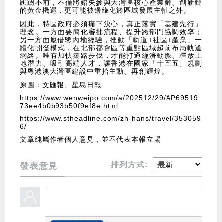
踟躕不前，不僅將錯失參與大灣區核心產業鏈、創新鏈
的黃金機遇，更可能被邊緣化於區域發展主軸之外。
因此，特區政府必須痛下決心，真正落實「基建先行」
理念。一方面要簡化審批流程、提升跨部門協調效率；
另一方面應借鑒內地經驗，推動「軌道+社區+產業」一
體化開發模式，在北部都會區等重點區域超前布局軌道
網絡。唯有加快築路步伐，才能打通經濟動脈、釋放土
地潛力、吸引高端人才，讓香港在國家「十五五」規劃
與粵港澳大灣區建設中重拾主動、再創輝煌。
原圖：文匯報、星島日報
https://www.wenweipo.com/a/202512/29/AP69519
73ee4b0b93b50f9ef8e.html
https://www.stheadline.com/zh-hans/travel/353059
6/
文章純屬作者個人意見，並不代表本報立場
排列方式:
發表意見