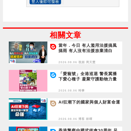
相關文章
當年．今日 有人濫用法援搞風
搞雨 有人沒有法援放棄清白
2026.08.06 視頻
周天慧
「愛寵號」全港巡迴 警長冀播
下愛心種子 凝聚守護動物力量
2026.08.06 時事
AI狂潮下的國家與個人財富命運
2026.08.06 博客
林暉
香港警察中國武術會30周年 呂