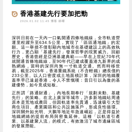
香港基建先行要加把勁
2026.01.02 11:45 博客
林暉
深圳日前在一天內一口氣開通四條地鐵線，全市軌道營
運里程躍升至634.5公里，實現了「區區通地鐵」的宏
願。這一舉措不僅彰顯內地城市在基礎建設上的高效執
行力，更凸顯「基建先行」發展哲學的現實威力。回顧
歷史，香港曾經是亞洲基建典範——早在上世紀70年代
就開通首條地鐵線，至90年代已建成覆蓋港九新界的成
熟網絡，當時的深圳尚無一寸軌道交通。然而時移世
易，截至2025年，香港重鐵系統（不含輕鐵）總長僅約
233公里。以人口密度或土地面積計算，深圳的地鐵覆
蓋率早已遠超香港，令人不禁慨嘆：昔日引以為傲的基
建優勢，如今竟成短板。
正所謂「路通財通」，內地長期奉行「規劃未動、基建
先行」的策略。在北上廣深等城市，許多新地鐵站周邊
原本是荒地或農田，但因軌道率先貫通，迅速吸引大型
商住項目、產業園區和公共設施落戶，形成良性循環。
深圳關外如光明、大鵬等地近年急速崛起，正是得益於
地鐵網絡的提前布局與密集延伸。這種「以軌道引產
業、以基建聚人流」的模式，有效激活了城市邊緣區域
的發展潛能。