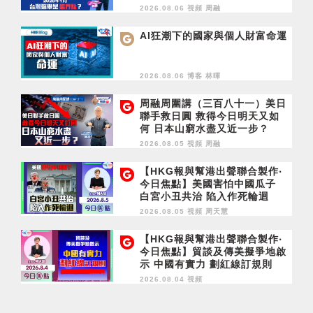
2028年1月台灣選舉是臨界點？
2026.08.06 視頻
周融
AI狂潮下的國家與個人財富命運
2026.08.06 博客
林暉
周融周圍講（三百八十一）美日
聯手救日圓 救得今日明天又如
何 日本山窮水盡又近一步？
2026.08.05 視頻
周融
【HKG報與幫港出聲聯合製作‧
今日焦點】美國害怕中國瓜子
白宮小丑共治 陷入作死輪迴
2026.08.05 視頻
周天慧
【HKG報與幫港出聲聯合製作‧
今日焦點】貿談及傳美擬爭地啟
示 中國有實力 劃紅線訂規則
2026.08.04 視頻