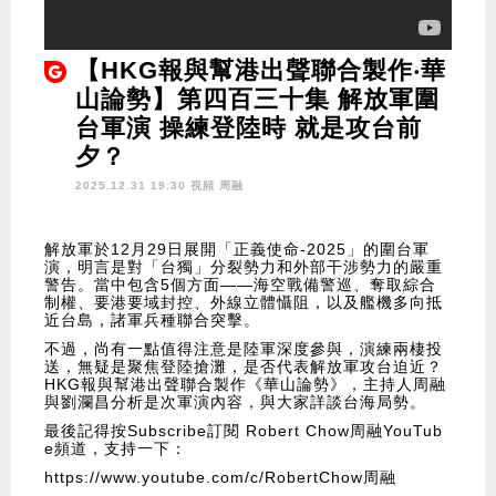
【HKG報與幫港出聲聯合製作‧華
山論勢】第四百三十集 解放軍圍
台軍演 操練登陸時 就是攻台前
夕？
2025.12.31 19:30 視頻
周融
解放軍於12月29日展開「正義使命-2025」的圍台軍
演，明言是對「台獨」分裂勢力和外部干涉勢力的嚴重
警告。當中包含5個方面——海空戰備警巡、奪取綜合
制權、要港要域封控、外線立體懾阻，以及艦機多向抵
近台島，諸軍兵種聯合突擊。
不過，尚有一點值得注意是陸軍深度參與，演練兩棲投
送，無疑是聚焦登陸搶灘，是否代表解放軍攻台迫近？
HKG報與幫港出聲聯合製作《華山論勢》，主持人周融
與劉瀾昌分析是次軍演內容，與大家詳談台海局勢。
最後記得按Subscribe訂閱 Robert Chow周融YouTub
e頻道，支持一下：
https://www.youtube.com/c/RobertChow周融