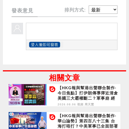
排列方式:
發表意見
相關文章
【HKG報與幫港出聲聯合製作‧
今日焦點】打伊朗傳導彈近清倉
美國三大霸權斷二？軍事崩 經
濟損
2026.08.06 視頻
周天慧
【HKG報與幫港出聲聯合製作‧
華山論勢】第四百八十三集 台
海打唔打？中美軍事已全面部署