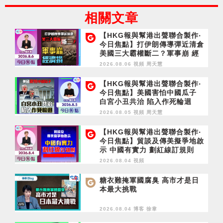
相關文章
【HKG報與幫港出聲聯合製作‧
今日焦點】打伊朗傳導彈近清倉
美國三大霸權斷二？軍事崩 經
濟損
2026.08.06 視頻
周天慧
【HKG報與幫港出聲聯合製作‧
今日焦點】美國害怕中國瓜子
白宮小丑共治 陷入作死輪迴
2026.08.05 視頻
周天慧
【HKG報與幫港出聲聯合製作‧
今日焦點】貿談及傳美擬爭地啟
示 中國有實力 劃紅線訂規則
2026.08.04 視頻
糖衣難掩軍國腐臭 高市才是日
本最大挑戰
2026.08.04 博客
徐韋