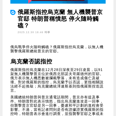
俄羅斯指控烏克蘭 無人機襲普京
官邸 特朗普稱憤怒 停火隨時觸
礁？
2025.12.30 18:46 時事
俄烏戰爭停火隨時觸礁？俄羅斯指控烏克蘭，以無人機
襲擊俄羅斯總統普京的官邸。
烏克蘭否認指控
俄羅斯指控烏克蘭在12月28日深夜至29日凌晨，以91
架無人機襲擊普京位於俄西北部諾夫哥羅德州的官邸。
俄方表示無人機悉數被攔截擊落，未有造成傷亡及破
壞。對於俄羅斯的指控，烏克蘭予以否認，更指相關說
法經不起推敲；烏克蘭總統澤連斯基則指俄羅斯捏造謊
言。
美國總統特朗普與普京通電話期間，普京亦有提及事
件。特朗普對此表示憤怒，指出烏克蘭進攻是一回事，
但襲擊普京官邸是另一回事，憂慮和平計劃的進程會受
影響。不過，當有記者問到是否有證據證實俄羅斯的指
控時，特朗普表示會進行調查，並指襲擊官邸之事或未