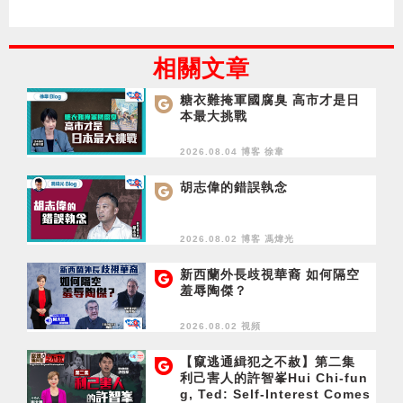
相關文章
糖衣難掩軍國腐臭 高市才是日
本最大挑戰
2026.08.04 博客
徐韋
胡志偉的錯誤執念
2026.08.02 博客
馮煒光
新西蘭外長歧視華裔 如何隔空
羞辱陶傑？
2026.08.02 視頻
【竄逃通緝犯之不赦】第二集
利己害人的許智峯Hui Chi-fun
g, Ted: Self-Interest Comes