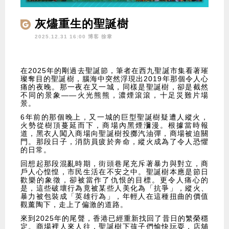
灰燼重生的聖誕樹
2025.12.31 16:00 博客
徐韋
在2025年的剛過去聖誕節，筆者在西九聖誕市集看著璀
璨奪目的聖誕樹，腦海中突然浮現出2019年那個令人心
痛的夜晚。那一夜在又一城，同樣是聖誕樹，卻是截然
不同的景象——火光熊熊，濃煙滾滾，十足災難片場
景。
6年前的那個晚上，又一城的巨型聖誕樹疑遭人縱火，
火勢從樹頂蔓延而下，商場內黑煙瀰漫。根據當時報
道，黑衣人闖入商場向聖誕樹投擲汽油彈，商場被迫關
門。那段日子，消防員疲於奔命，縱火成為了令人恐懼
的日常。
回想起那段混亂時期，街頭巷尾充斥著暴力與對立，商
戶人心惶惶，市民生活在不安之中。聖誕樹本應是節日
歡樂的象徵，卻被當作了仇恨的目標。更令人痛心的
是，這些破壞行為竟被某些人美化為「抗爭」，縱火、
暴力被包裝成「英雄行為」，年輕人在這種扭曲的價值
觀薰陶下，走上了偏激的道路。
來到2025年的尾聲，香港已經重新找回了昔日的繁榮穩
定。商場裡人來人往，聖誕樹下孩子們愉快玩耍，店舖