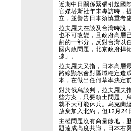
近期中日關係緊張引起國
官媒塔斯社年末專訪時，
立，並警告日本須慎重考
拉夫羅夫在談及台灣時說
也不可改變，且政府高層
割的一部分，反對台灣以
國內政問題，北京政府捍
據」。
拉夫羅夫又指，日本高層
路線顯然會對區域穩定造
本，在做出任何草率決定
對於俄烏談判，拉夫羅夫
些方案，只要領土問題、
就不大可能休兵。烏克蘭總
放棄加入北約，但12月2
主權問題沒有商量餘地，
題達成高度共識，日本右