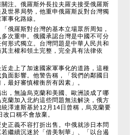
際關注。俄羅斯外長拉夫羅夫接受俄羅斯
提及世界局勢，他重申俄羅斯反對台灣獨
慮軍事化路線。
，「俄羅斯對台灣的基本立場眾所周知，
已多次重申。俄國承認台灣是中國不可分
任何形式獨立。台灣問題是中華人民共和
衛其主權和領土完整，完全具有法律依
最近走上了加速國家軍事化的道路，這種
成負面影響。他警告稱，「我們的鄰國日
前，最好審慎權衡所有因素」。
指出，無論烏克蘭和美國、歐洲談成了哪
烏克蘭加入北約這些問題無法解決，俄方
統澤連斯基於12月14日曾稱，烏克蘭要
4日改口稱不會放棄。
歷史正義不容打折出售。中俄就涉日本問
翼若繼續沉迷於「借美制華」、「以台遏