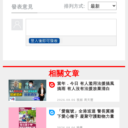
排列方式:
發表意見
相關文章
當年．今日 有人濫用法援搞風
搞雨 有人沒有法援放棄清白
2026.08.06 視頻
周天慧
「愛寵號」全港巡迴 警長冀播
下愛心種子 凝聚守護動物力量
2026.08.06 時事