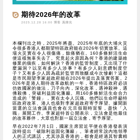
期待2026年的改革
2025.12.28 16:00 博客
馮煒光
本欄刊出之時，2025年將盡。2025年年底的大埔火災
令很多香港人都期望特區政府能在2026年切實放革。這
場火災實在令人很傷痛，餘痛猶在。160多條鮮活生命
便這樣無辜失去了。究竟起火原因為何？香港的建築維
修業的痼疾，如何解決？香港的監管制度，又出現了什
麼漏洞？以至有多少人涉事？有多少人刻意鑽制度空
子？又有多少人因為疏於監管而致釀成今次慘劇？這都
是市民期望李家超政府能在2026年提出及落實答案。2
026年是港人期待改革啟航的一年，香港特區政府必須
仿效國家的做法，刀子向內，深化改革，遇神殺神，遇
佛殺佛，突破利益固化藩籬。用160多條鮮活生命合力
造成的「警鐘」，實在太令人沉痛。他們以生命呼籲特
區政府改革、港人也亟對李家超政府寄予厚望。據聞新
當選的立法會議員也會在元旦假期時宣誓，盡快「入
職」展開工作。李家超特首公開表示，立法會是他最佳
的改革夥伴，大眾也對新一屆立法會，寄予厚望。
早在2022年7月1日，國家主席習近平便在香港發表演
說時提出「破除利益固化藩籬」。筆者經常說內地領導
人的正式講話，尤其涉及香港的，都會是經過其智囊精