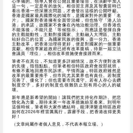
心準備的。領導人會在公開且重要場合，在演辭中加入
這一句，一定是有的放矢。相信習主席及其智囊當時已
看出香港一些深層次問題，才會發出這樣的公開呼籲。
香港是國家最具國際化的城市，是國家對外的重要「名
片」。國家對香港擁有全面管治權，但也恪守「港人治
港」的承諾，故國家不會像在內地治般治理。但香港也
不能落後，不能只是「等候指示」，而應該是發揮自身
的主觀能動性，主動對接國家、主動融入大灣區、主動
站好自己的位置，為國家民族的復興，盡一分力。香港
主動改革，把香港治理得更好，便是對國家的一個重要
貢獻。相信李家超政府已經有改革腹稿，待新一屆立法
會議員「埋位」，相信改革措施便會接踵而來。
筆者不在其位，不知道更多詳細情況，故不方便對改革
的先後，指指點點。但筆者相信特區政府會按部就班，
有條不紊地回應市民訴求。平情而論，特區政府雖然是
改革的最重要推手，但市民尤其業界也有責任。若制度
完善了、優化了；但也需要市民遵守。若有人存心去鑽
制度空子，多好的制度也很難防止別有用心的人的破
壞。
新年應是新希望的開始﹗讓我們把支持化作期許、把悲
憤化為力量，期待未來一年改革措施紛至沓來。到明年
這個時候，筆者和大家作總結時，能津津樂道特區政府
如何在2026年裡雷厲風行，霹靂手段，把香港改得更美
好！
（文章純屬作者個人意見，不代表本報立場。）