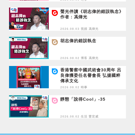
聲光伴讀《胡志偉的錯誤執念》
作者：馮煒光
2026.08.03 視頻
馮煒光
胡志偉的錯誤執念
2026.08.02 博客
馮煒光
香港警察中國武術會30周年 呂
良偉獲委任名譽會長 弘揚國粹
傳承文化
2026.08.02 時事
靜態「說得Cool」-35
2026.08.02 生活
曹宏威