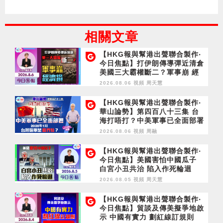
相關文章
【HKG報與幫港出聲聯合製作‧
今日焦點】打伊朗傳導彈近清倉
美國三大霸權斷二？軍事崩 經
濟損
2026.08.06 視頻
周天慧
【HKG報與幫港出聲聯合製作‧
華山論勢】第四百八十三集 台
海打唔打？中美軍事已全面部署
2028年1月台灣選舉是臨界點？
2026.08.06 視頻
周融
【HKG報與幫港出聲聯合製作‧
今日焦點】美國害怕中國瓜子
白宮小丑共治 陷入作死輪迴
2026.08.05 視頻
周天慧
【HKG報與幫港出聲聯合製作‧
今日焦點】貿談及傳美擬爭地啟
示 中國有實力 劃紅線訂規則