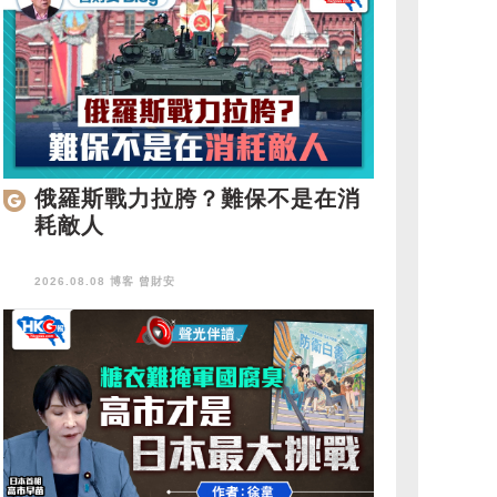
俄羅斯戰力拉胯？難保不是在消
耗敵人
2026.08.08 博客
曾財安