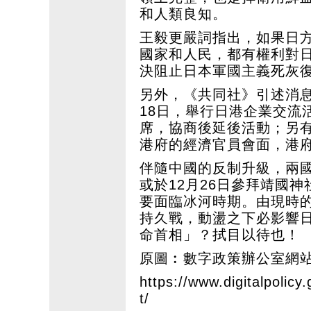
和人類良知。
王毅更嚴詞指出，如果日
國家和人民，都有權利對
決阻止日本軍國主義死灰
另外，《共同社》引述消息
18日，舉行日港企業交流
席，協商後延後活動；另
港府的經濟官員會面，港
伴隨中國的反制升級，兩
或於12月26日參拜靖國
要面臨冰河時期。由現時
持久戰，動盪之下必影響
命首相」？拭目以待也！
原圖︰數字政策辦公室網站
https://www.digitalpolic
t/