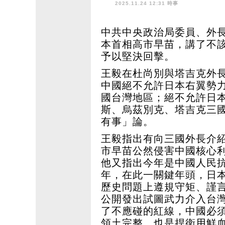
2025.11.24 12:31 時事
中共中央政治局委員、外
本首相高市早苗，講了不
予以堅決回擊。
王毅在杜尚別與塔吉克外
中國絕不允許日本右翼勢
國台灣地區；絕不允許日
斯、烏茲別克、塔吉克三
有事」論。
王毅指出有向三國外長介
市早苗公然侵害中國核心
他又指出今年是中國人民抗
年，在此一關鍵年頭，日
歷史問題上遵規守矩、謹
公開發出試圖武力介入台
了不應碰的紅線，中國必
領土完整，也是捍衛用鮮