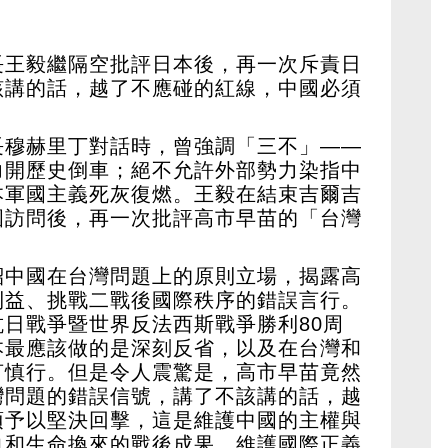
長王毅繼隔空批評日本後，再一次斥責日
該講的話，越了不應碰的紅線，中國必須
長穆赫里丁對話時，曾強調「三不」——
力開歷史倒車；絕不允許外部勢力染指中
本軍國主義死灰復燃。王毅在結束吉爾吉
國訪問後，再一次批評高市早苗的「台灣
紹中國在台灣問題上的原則立場，揭露高
利益、挑戰二戰後國際秩序的錯誤言行。
日戰爭暨世界反法西斯戰爭勝利80周
本最應該做的是深刻反省，以及在台灣和
言慎行。但是令人震驚是，高市早苗竟然
灣問題的錯誤信號，講了不該講的話，越
須予以堅決回擊，這是維護中國的主權與
血和生命換來的戰後成果，維護國際正義