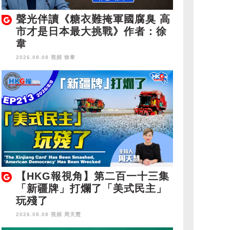
聲光伴讀《糖衣難掩軍國腐臭 高
市才是日本最大挑戰》作者：徐
韋
2026.08.08 視頻
徐韋
【HKG報視角】第二百一十三集
「新疆牌」打爛了「美式民主」
玩殘了
2026.08.08 視頻
周天慧