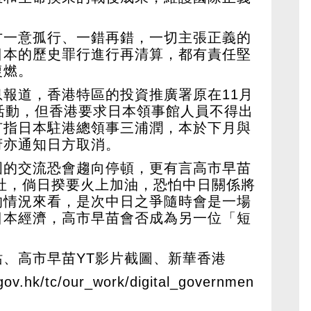
方一意孤行、一錯再錯，一切主張正義的
日本的歷史罪行進行再清算，都有責任堅
復燃。
報道，香港特區的投資推廣署原在11月
活動，但香港要求日本領事館人員不得出
有指日本駐港總領事三浦潤，本於下月與
府亦通知日方取消。
國的交流恐會趨向停頓，更有言高市早苗
神社，倘日揆要火上加油，恐怕中日關係將
的情況來看，是次中日之爭隨時會是一場
日本經濟，高市早苗會否成為另一位「短
、高市早苗YT影片截圖、新華香港
y.gov.hk/tc/our_work/digital_governmen