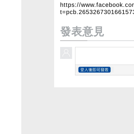
https://www.facebook.c
t=pcb.265326730166157
發表意見