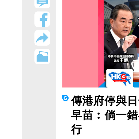
傳港府停與日
早苗︰倘一錯
行