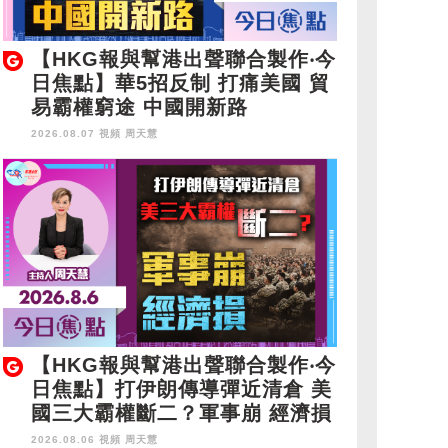
【HKG報與幫港出聲聯合製作‧今
日焦點】華5招反制 打痛美國 貿
易霸權窮途 中國開新路
2026.08.07 視頻
周天慧
【HKG報與幫港出聲聯合製作‧今
日焦點】打伊朗傳導彈近清倉 美
國三大霸權斷二？軍事崩 經濟損
2026.08.06 視頻
周天慧