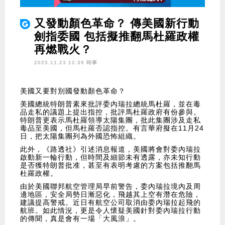
又發動顏色革命？ 傳美國新行動
劍指委國 包括擬推翻馬杜羅政權
再燃戰火？
2025.11.23 12:39 時事
美國又要對別國發動顏色革命？
美國總統特朗普素來批評委內瑞拉總統馬杜羅，並在毒
品走私的議題上提出指控，批評馬杜羅政府有份參與。
特朗普更表示馬杜羅領導太陽集團，批此集團涉及走私
毒品至美國，但馬杜羅否認指控。有言華府擬在11月24
日，把太陽集團列為外國恐怖組織。
此外，《路透社》引述消息報道，美國將會對委內瑞拉
啟動新一輪行動，但時間及細節未有透露，亦未知行動
是否獲特朗普批准，甚至有表明考慮的方案包括推翻馬
杜羅政權。
由於美國聯邦航空管理局早前警告，委內瑞拉境內及周
邊地區，安全局勢日漸惡化，飛越其上空有潛在危險，
建議提高警戒。近日有航空公司取消由委內瑞拉起飛的
航班。如此情況，更是令人懷疑美國針對委內瑞拉行動
的傳聞，真是會有一場「大風浪」。