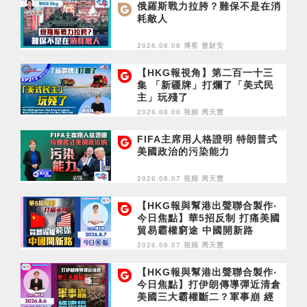
俄羅斯戰力拉胯？難保不是在消
耗敵人
2026.08.08 博客
曾財安
【HKG報視角】第二百一十三
集 「新疆牌」打爛了「美式民
主」玩殘了
2026.08.08 視頻
周天慧
FIFA主席用人格證明 特朗普式
美國政治的污染能力
2026.08.07 視頻
周天慧
【HKG報與幫港出聲聯合製作‧
今日焦點】華5招反制 打痛美國
貿易霸權窮途 中國開新路
2026.08.07 視頻
周天慧
【HKG報與幫港出聲聯合製作‧
今日焦點】打伊朗傳導彈近清倉
美國三大霸權斷二？軍事崩 經